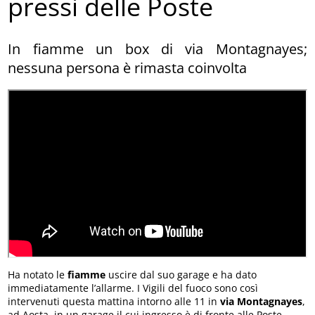
pressi delle Poste
In fiamme un box di via Montagnayes;
nessuna persona è rimasta coinvolta
Ha notato le
fiamme
uscire dal suo garage e ha dato
immediatamente l’allarme. I Vigili del fuoco sono così
intervenuti questa mattina intorno alle 11 in
via Montagnayes
,
ad Aosta, in un garage il cui ingresso è di fronte alle Poste.