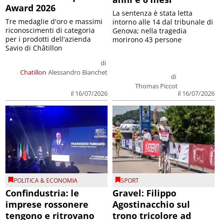
Award 2026
La sentenza è stata letta
Tre medaglie d'oro e massimi
intorno alle 14 dal tribunale di
riconoscimenti di categoria
Genova; nella tragedia
per i prodotti dell'azienda
morirono 43 persone
Savio di Châtillon
di
Chatillon
Alessandro Bianchet
di
Thomas Piccot
il 16/07/2026
il 16/07/2026
POLITICA & ECONOMIA
SPORT
Confindustria: le
Gravel: Filippo
imprese rossonere
Agostinacchio sul
tengono e ritrovano
trono tricolore ad