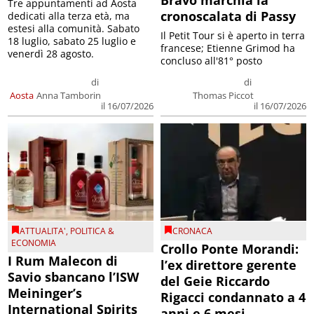
Bravo marchia la
Tre appuntamenti ad Aosta
cronoscalata di Passy
dedicati alla terza età, ma
estesi alla comunità. Sabato
Il Petit Tour si è aperto in terra
18 luglio, sabato 25 luglio e
francese; Etienne Grimod ha
venerdì 28 agosto.
concluso all'81° posto
di
di
Aosta
Anna Tamborin
Thomas Piccot
il 16/07/2026
il 16/07/2026
ATTUALITA'
,
POLITICA &
CRONACA
ECONOMIA
Crollo Ponte Morandi:
I Rum Malecon di
l’ex direttore gerente
Savio sbancano l’ISW
del Geie Riccardo
Meininger’s
Rigacci condannato a 4
International Spirits
anni e 6 mesi