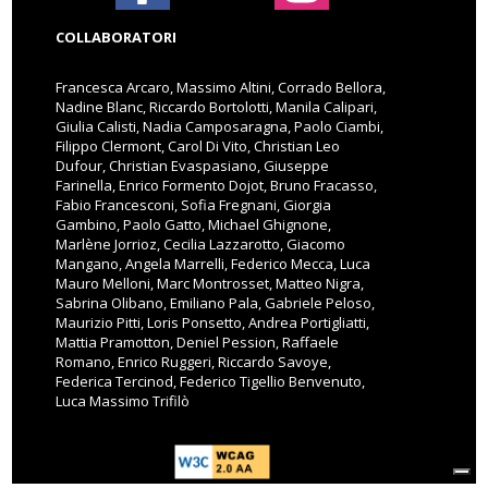
COLLABORATORI
Francesca Arcaro, Massimo Altini, Corrado Bellora,
Nadine Blanc, Riccardo Bortolotti, Manila Calipari,
Giulia Calisti, Nadia Camposaragna, Paolo Ciambi,
Filippo Clermont, Carol Di Vito, Christian Leo
Dufour, Christian Evaspasiano, Giuseppe
Farinella, Enrico Formento Dojot, Bruno Fracasso,
Fabio Francesconi, Sofia Fregnani, Giorgia
Gambino, Paolo Gatto, Michael Ghignone,
Marlène Jorrioz, Cecilia Lazzarotto, Giacomo
Mangano, Angela Marrelli, Federico Mecca, Luca
Mauro Melloni, Marc Montrosset, Matteo Nigra,
Sabrina Olibano, Emiliano Pala, Gabriele Peloso,
Maurizio Pitti, Loris Ponsetto, Andrea Portigliatti,
Mattia Pramotton, Deniel Pession, Raffaele
Romano, Enrico Ruggeri, Riccardo Savoye,
Federica Tercinod, Federico Tigellio Benvenuto,
Luca Massimo Trifilò