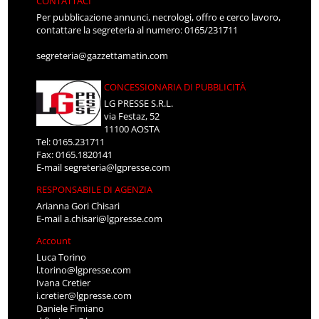
CONTATTACI
Per pubblicazione annunci, necrologi, offro e cerco lavoro,
contattare la segreteria al numero: 0165/231711
segreteria@gazzettamatin.com
CONCESSIONARIA DI PUBBLICITÀ
LG PRESSE S.R.L.
via Festaz, 52
11100 AOSTA
Tel: 0165.231711
Fax: 0165.1820141
E-mail
segreteria@lgpresse.com
RESPONSABILE DI AGENZIA
Arianna Gori Chisari
E-mail
a.chisari@lgpresse.com
Account
Luca Torino
l.torino@lgpresse.com
Ivana Cretier
i.cretier@lgpresse.com
Daniele Fimiano