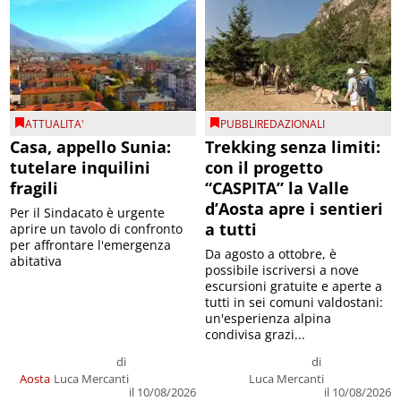
ATTUALITA'
PUBBLIREDAZIONALI
Casa, appello Sunia:
Trekking senza limiti:
tutelare inquilini
con il progetto
fragili
“CASPITA” la Valle
d’Aosta apre i sentieri
Per il Sindacato è urgente
a tutti
aprire un tavolo di confronto
per affrontare l'emergenza
Da agosto a ottobre, è
abitativa
possibile iscriversi a nove
escursioni gratuite e aperte a
tutti in sei comuni valdostani:
un'esperienza alpina
condivisa grazi...
di
di
Aosta
Luca Mercanti
Luca Mercanti
il 10/08/2026
il 10/08/2026