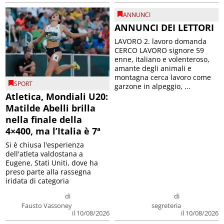
ANNUNCI
ANNUNCI DEI LETTORI
LAVORO 2. lavoro domanda
CERCO LAVORO signore 59
enne, italiano e volenteroso,
amante degli animali e
montagna cerca lavoro come
SPORT
garzone in alpeggio, ...
Atletica, Mondiali U20:
Matilde Abelli brilla
nella finale della
4×400, ma l’Italia è 7ª
Si è chiusa l'esperienza
dell'atleta valdostana a
Eugene, Stati Uniti, dove ha
preso parte alla rassegna
iridata di categoria
di
di
Fausto Vassoney
segreteria
il 10/08/2026
il 10/08/2026