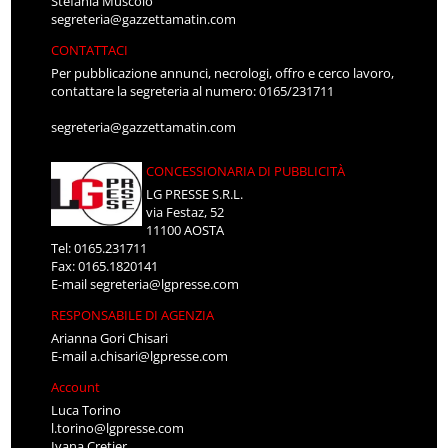
Stefania Muscolo
segreteria@gazzettamatin.com
CONTATTACI
Per pubblicazione annunci, necrologi, offro e cerco lavoro,
contattare la segreteria al numero: 0165/231711
segreteria@gazzettamatin.com
CONCESSIONARIA DI PUBBLICITÀ
LG PRESSE S.R.L.
via Festaz, 52
11100 AOSTA
Tel: 0165.231711
Fax: 0165.1820141
E-mail
segreteria@lgpresse.com
RESPONSABILE DI AGENZIA
Arianna Gori Chisari
E-mail
a.chisari@lgpresse.com
Account
Luca Torino
l.torino@lgpresse.com
Ivana Cretier