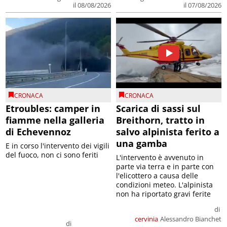
il 08/08/2026
il 07/08/2026
CRONACA
CRONACA
Etroubles: camper in
Scarica di sassi sul
fiamme nella galleria
Breithorn, tratto in
di Echevennoz
salvo alpinista ferito a
una gamba
E in corso l'intervento dei vigili
del fuoco, non ci sono feriti
L'intervento è avvenuto in
parte via terra e in parte con
l'elicottero a causa delle
condizioni meteo. L'alpinista
non ha riportato gravi ferite
di
cervinia
Alessandro Bianchet
di