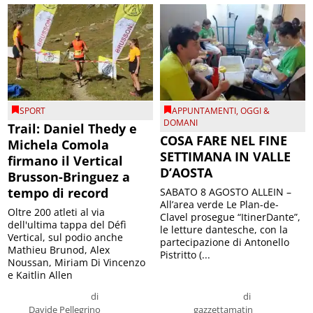
SPORT
APPUNTAMENTI
,
OGGI &
DOMANI
Trail: Daniel Thedy e
COSA FARE NEL FINE
Michela Comola
SETTIMANA IN VALLE
firmano il Vertical
D’AOSTA
Brusson-Bringuez a
tempo di record
SABATO 8 AGOSTO ALLEIN –
All’area verde Le Plan-de-
Oltre 200 atleti al via
Clavel prosegue “ItinerDante”,
dell'ultima tappa del Défì
le letture dantesche, con la
Vertical, sul podio anche
partecipazione di Antonello
Mathieu Brunod, Alex
Pistritto (...
Noussan, Miriam Di Vincenzo
e Kaitlin Allen
di
di
Davide Pellegrino
gazzettamatin