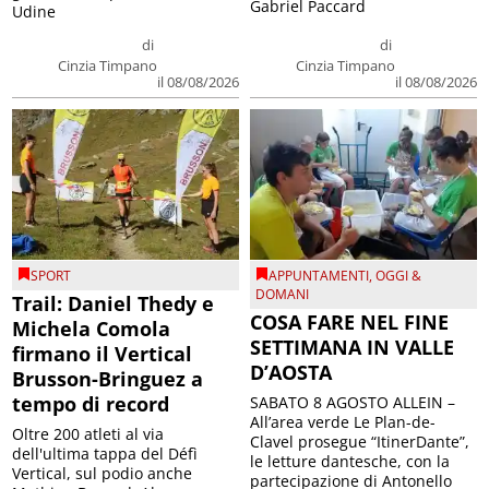
Gabriel Paccard
Udine
di
di
Cinzia Timpano
Cinzia Timpano
il 08/08/2026
il 08/08/2026
SPORT
APPUNTAMENTI
,
OGGI &
DOMANI
Trail: Daniel Thedy e
COSA FARE NEL FINE
Michela Comola
SETTIMANA IN VALLE
firmano il Vertical
D’AOSTA
Brusson-Bringuez a
tempo di record
SABATO 8 AGOSTO ALLEIN –
All’area verde Le Plan-de-
Oltre 200 atleti al via
Clavel prosegue “ItinerDante”,
dell'ultima tappa del Défì
le letture dantesche, con la
Vertical, sul podio anche
partecipazione di Antonello