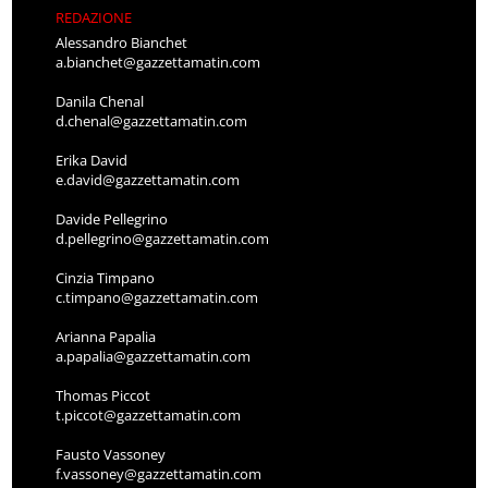
REDAZIONE
Alessandro Bianchet
a.bianchet@gazzettamatin.com
Danila Chenal
d.chenal@gazzettamatin.com
Erika David
e.david@gazzettamatin.com
Davide Pellegrino
d.pellegrino@gazzettamatin.com
Cinzia Timpano
c.timpano@gazzettamatin.com
Arianna Papalia
a.papalia@gazzettamatin.com
Thomas Piccot
t.piccot@gazzettamatin.com
Fausto Vassoney
f.vassoney@gazzettamatin.com