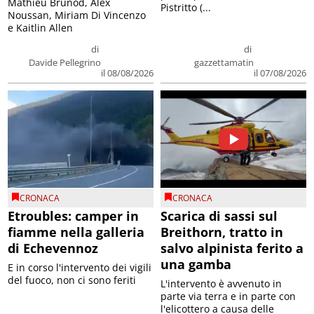
Mathieu Brunod, Alex
Pistritto (...
Noussan, Miriam Di Vincenzo
e Kaitlin Allen
di
di
Davide Pellegrino
gazzettamatin
il 08/08/2026
il 07/08/2026
CRONACA
CRONACA
Etroubles: camper in
Scarica di sassi sul
fiamme nella galleria
Breithorn, tratto in
di Echevennoz
salvo alpinista ferito a
una gamba
E in corso l'intervento dei vigili
del fuoco, non ci sono feriti
L'intervento è avvenuto in
parte via terra e in parte con
l'elicottero a causa delle