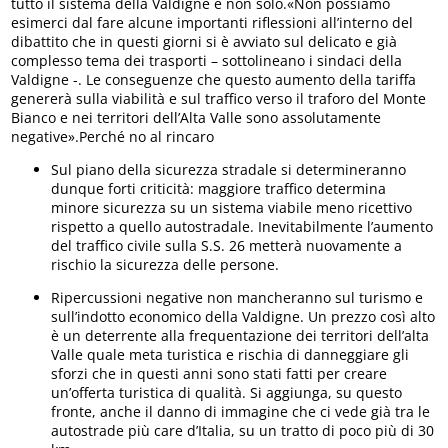
tutto il sistema della Valdigne e non solo.«Non possiamo
esimerci dal fare alcune importanti riflessioni all’interno del
dibattito che in questi giorni si è avviato sul delicato e già
complesso tema dei trasporti – sottolineano i sindaci della
Valdigne -. Le conseguenze che questo aumento della tariffa
genererà sulla viabilità e sul traffico verso il traforo del Monte
Bianco e nei territori dell’Alta Valle sono assolutamente
negative».Perché no al rincaro
Sul piano della sicurezza stradale si determineranno
dunque forti criticità: maggiore traffico determina
minore sicurezza su un sistema viabile meno ricettivo
rispetto a quello autostradale. Inevitabilmente l’aumento
del traffico civile sulla S.S. 26 metterà nuovamente a
rischio la sicurezza delle persone.
Ripercussioni negative non mancheranno sul turismo e
sull’indotto economico della Valdigne. Un prezzo così alto
è un deterrente alla frequentazione dei territori dell’alta
Valle quale meta turistica e rischia di danneggiare gli
sforzi che in questi anni sono stati fatti per creare
un’offerta turistica di qualità. Si aggiunga, su questo
fronte, anche il danno di immagine che ci vede già tra le
autostrade più care d’Italia, su un tratto di poco più di 30