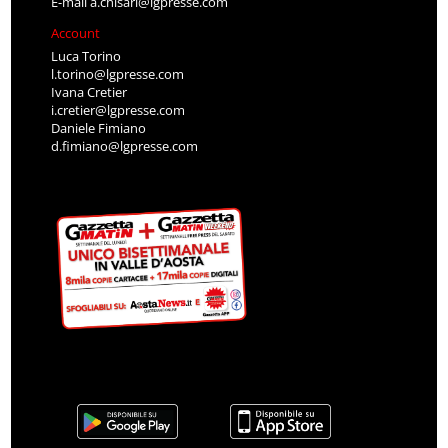
E-mail
a.chisari@lgpresse.com
Account
Luca Torino
l.torino@lgpresse.com
Ivana Cretier
i.cretier@lgpresse.com
Daniele Fimiano
d.fimiano@lgpresse.com