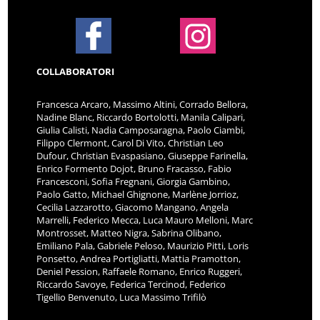
COLLABORATORI
Francesca Arcaro, Massimo Altini, Corrado Bellora,
Nadine Blanc, Riccardo Bortolotti, Manila Calipari,
Giulia Calisti, Nadia Camposaragna, Paolo Ciambi,
Filippo Clermont, Carol Di Vito, Christian Leo
Dufour, Christian Evaspasiano, Giuseppe Farinella,
Enrico Formento Dojot, Bruno Fracasso, Fabio
Francesconi, Sofia Fregnani, Giorgia Gambino,
Paolo Gatto, Michael Ghignone, Marlène Jorrioz,
Cecilia Lazzarotto, Giacomo Mangano, Angela
Marrelli, Federico Mecca, Luca Mauro Melloni, Marc
Montrosset, Matteo Nigra, Sabrina Olibano,
Emiliano Pala, Gabriele Peloso, Maurizio Pitti, Loris
Ponsetto, Andrea Portigliatti, Mattia Pramotton,
Deniel Pession, Raffaele Romano, Enrico Ruggeri,
Riccardo Savoye, Federica Tercinod, Federico
Tigellio Benvenuto, Luca Massimo Trifilò