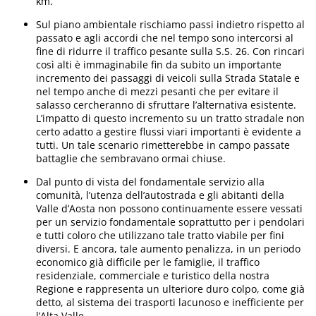
km.
Sul piano ambientale rischiamo passi indietro rispetto al
passato e agli accordi che nel tempo sono intercorsi al
fine di ridurre il traffico pesante sulla S.S. 26. Con rincari
così alti è immaginabile fin da subito un importante
incremento dei passaggi di veicoli sulla Strada Statale e
nel tempo anche di mezzi pesanti che per evitare il
salasso cercheranno di sfruttare l’alternativa esistente.
L’impatto di questo incremento su un tratto stradale non
certo adatto a gestire flussi viari importanti è evidente a
tutti. Un tale scenario rimetterebbe in campo passate
battaglie che sembravano ormai chiuse.
Dal punto di vista del fondamentale servizio alla
comunità, l’utenza dell’autostrada e gli abitanti della
Valle d’Aosta non possono continuamente essere vessati
per un servizio fondamentale soprattutto per i pendolari
e tutti coloro che utilizzano tale tratto viabile per fini
diversi. E ancora, tale aumento penalizza, in un periodo
economico già difficile per le famiglie, il traffico
residenziale, commerciale e turistico della nostra
Regione e rappresenta un ulteriore duro colpo, come già
detto, al sistema dei trasporti lacunoso e inefficiente per
l’Alta Valle.