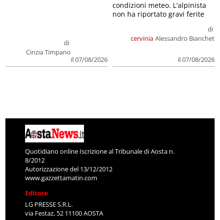
condizioni meteo. L'alpinista
non ha riportato gravi ferite
di
cervinia
Alessandro Bianchet
di
Cinzia Timpano
il 07/08/2026
il 07/08/2026
Quotidiano online Iscrizione al Tribunale di Aosta n.
8/2012
Autorizzazione del 13/12/2012
www.gazzettamatin.com
Editore
LG PRESSE S.R.L.
via Festaz, 52 11100 AOSTA