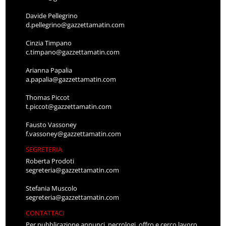
Davide Pellegrino
d.pellegrino@gazzettamatin.com
Cinzia Timpano
c.timpano@gazzettamatin.com
Arianna Papalia
a.papalia@gazzettamatin.com
Thomas Piccot
t.piccot@gazzettamatin.com
Fausto Vassoney
f.vassoney@gazzettamatin.com
SEGRETERIA
Roberta Prodoti
segreteria@gazzettamatin.com
Stefania Muscolo
segreteria@gazzettamatin.com
CONTATTACI
Per pubblicazione annunci, necrologi, offro e cerco lavoro,