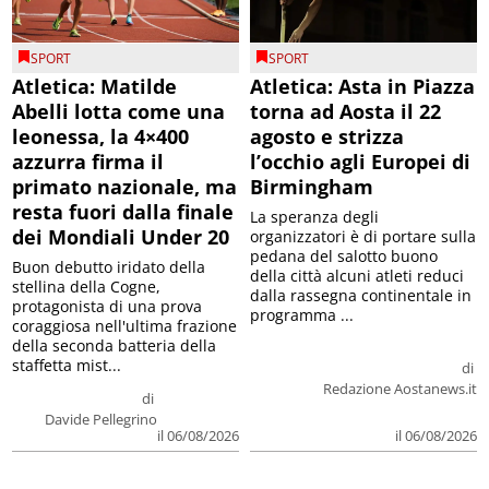
SPORT
SPORT
Atletica: Matilde
Atletica: Asta in Piazza
Abelli lotta come una
torna ad Aosta il 22
leonessa, la 4×400
agosto e strizza
azzurra firma il
l’occhio agli Europei di
primato nazionale, ma
Birmingham
resta fuori dalla finale
La speranza degli
dei Mondiali Under 20
organizzatori è di portare sulla
pedana del salotto buono
Buon debutto iridato della
della città alcuni atleti reduci
stellina della Cogne,
dalla rassegna continentale in
protagonista di una prova
programma ...
coraggiosa nell'ultima frazione
della seconda batteria della
staffetta mist...
di
Redazione Aostanews.it
di
Davide Pellegrino
il 06/08/2026
il 06/08/2026