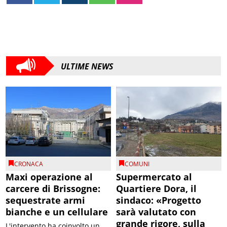
ULTIME NEWS
CRONACA
COMUNI
Maxi operazione al
Supermercato al
carcere di Brissogne:
Quartiere Dora, il
sequestrate armi
sindaco: «Progetto
bianche e un cellulare
sarà valutato con
grande rigore, sulla
L'intervento ha coinvolto un