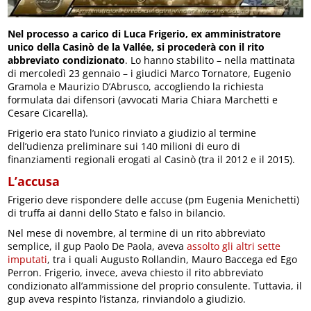
Nel processo a carico di Luca Frigerio, ex amministratore
unico della Casinò de la Vallée, si procederà con il rito
abbreviato condizionato
. Lo hanno stabilito – nella mattinata
di mercoledì 23 gennaio – i giudici Marco Tornatore, Eugenio
Gramola e Maurizio D’Abrusco, accogliendo la richiesta
formulata dai difensori (avvocati Maria Chiara Marchetti e
Cesare Cicarella).
Frigerio era stato l’unico rinviato a giudizio al termine
dell’udienza preliminare sui 140 milioni di euro di
finanziamenti regionali erogati al Casinò (tra il 2012 e il 2015).
L’accusa
Frigerio deve rispondere delle accuse (pm Eugenia Menichetti)
di truffa ai danni dello Stato e falso in bilancio.
Nel mese di novembre, al termine di un rito abbreviato
semplice, il gup Paolo De Paola, aveva
assolto gli altri sette
imputati
, tra i quali Augusto Rollandin, Mauro Baccega ed Ego
Perron. Frigerio, invece, aveva chiesto il rito abbreviato
condizionato all’ammissione del proprio consulente. Tuttavia, il
gup aveva respinto l’istanza, rinviandolo a giudizio.