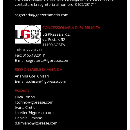
contattare la segreteria al numero: 0165/231711
segreteria@gazzettamatin.com
CONCESSIONARIA DI PUBBLICITÀ
LG PRESSE S.R.L.
via Festaz, 52
11100 AOSTA
Tel: 0165.231711
Fax: 0165.1820141
E-mail
segreteria@lgpresse.com
RESPONSABILE DI AGENZIA
Arianna Gori Chisari
E-mail
a.chisari@lgpresse.com
Account
Luca Torino
l.torino@lgpresse.com
Ivana Cretier
i.cretier@lgpresse.com
Daniele Fimiano
d.fimiano@lgpresse.com