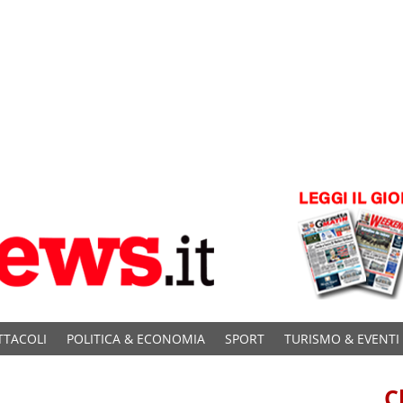
TTACOLI
POLITICA & ECONOMIA
SPORT
TURISMO & EVENTI
C