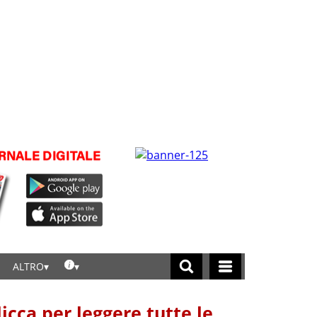
ALTRO
licca per leggere tutte le