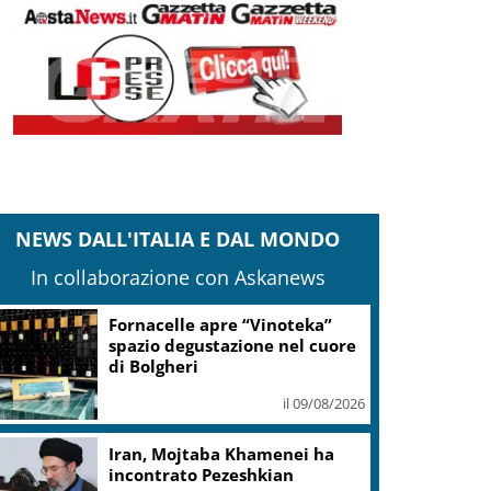
NEWS DALL'ITALIA E DAL MONDO
In collaborazione con Askanews
Si è spento a Roma
Massimiliano Cencelli, diede il
nome al famoso Manuale
il 09/08/2026
Parchi, Leolandia festeggia
quest’anno il traguardo dei 55