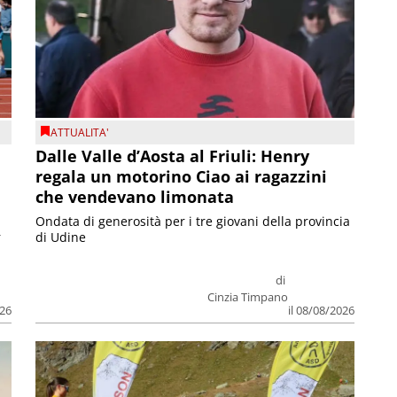
ATTUALITA'
Dalle Valle d’Aosta al Friuli: Henry
regala un motorino Ciao ai ragazzini
che vendevano limonata
Ondata di generosità per i tre giovani della provincia
r
di Udine
di
Cinzia Timpano
026
il 08/08/2026