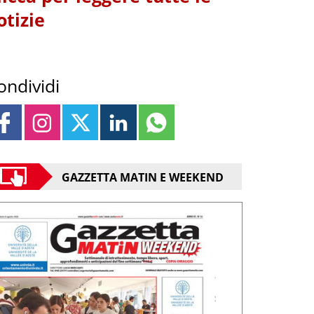
otizie
ondividi
GAZZETTA MATIN E WEEKEND