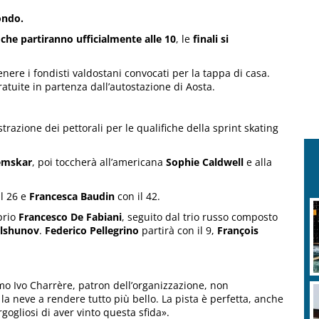
ondo.
 che partiranno ufficialmente alle 10
, le
finali si
enere i fondisti valdostani convocati per la tappa di casa.
atuite in partenza dall’autostazione di Aosta.
trazione dei pettorali per le qualifiche della sprint skating
emskar
, poi toccherà all’americana
Sophie Caldwell
e alla
l 26 e
Francesca Baudin
con il 42.
prio
Francesco De Fabiani
, seguito dal trio russo composto
olshunov
.
Federico Pellegrino
partirà con il 9,
François
o Ivo Charrère, patron dell’organizzazione, non
a neve a rendere tutto più bello. La pista è perfetta, anche
ogliosi di aver vinto questa sfida».