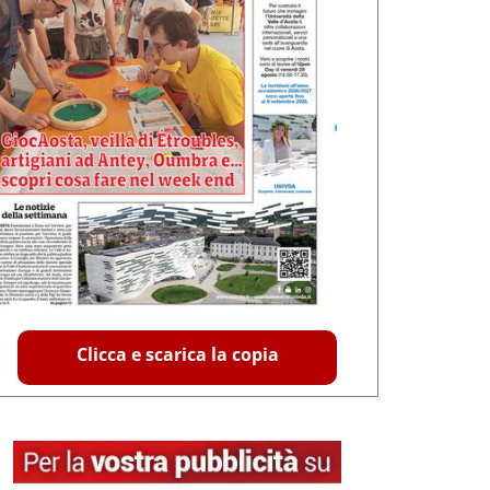
Clicca e scarica la copia