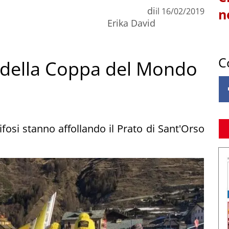
di
il
16/02/2019
n
Erika David
C
X della Coppa del Mondo
 tifosi stanno affollando il Prato di Sant'Orso