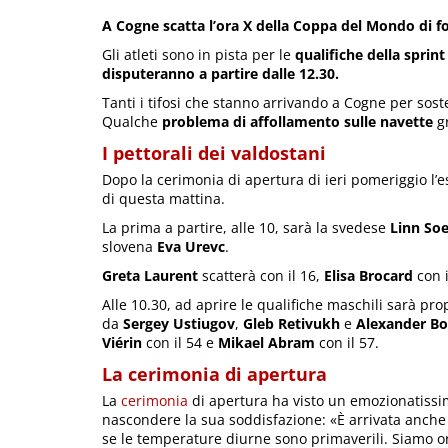
A Cogne scatta l’ora X della Coppa del Mondo di f
Gli atleti sono in pista per le
qualifiche della sprint
disputeranno a partire dalle 12.30.
Tanti i tifosi che stanno arrivando a Cogne per sost
Qualche
problema di affollamento sulle navette
gr
I pettorali dei valdostani
Dopo la cerimonia di apertura di ieri pomeriggio l’es
di questa mattina.
La prima a partire, alle 10, sarà la svedese
Linn So
slovena
Eva Urevc
.
Greta Laurent
scatterà con il 16,
Elisa Brocard
con i
Alle 10.30, ad aprire le qualifiche maschili sarà pro
da
Sergey Ustiugov
,
Gleb Retivukh
e
Alexander B
Viérin
con il 54 e
Mikael
Abram
con il 57.
La cerimonia di apertura
La
cerimonia
di apertura ha visto un emozionatissim
nascondere la sua soddisfazione: «È arrivata anche l
se le temperature diurne sono primaverili. Siamo org