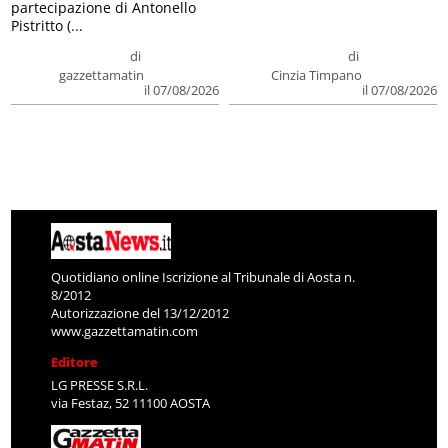
partecipazione di Antonello
Pistritto (...
di
di
gazzettamatin
Cinzia Timpano
il 07/08/2026
il 07/08/2026
Quotidiano online Iscrizione al Tribunale di Aosta n.
8/2012
Autorizzazione del 13/12/2012
www.gazzettamatin.com
Editore
LG PRESSE S.R.L.
via Festaz, 52 11100 AOSTA