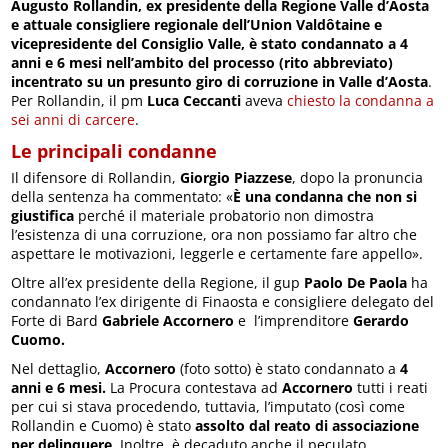
Augusto Rollandin, ex presidente della Regione Valle d’Aosta
e attuale consigliere regionale dell’Union Valdôtaine e
vicepresidente del Consiglio Valle, è stato condannato a 4
anni e 6 mesi nell’ambito del processo (rito abbreviato)
incentrato su un presunto giro di corruzione in Valle d’Aosta
.
Per Rollandin, il pm
Luca Ceccanti
aveva
chiesto la condanna a
sei anni di carcere
.
Le principali condanne
Il difensore di Rollandin,
Giorgio Piazzese
, dopo la pronuncia
della sentenza ha commentato: «
È una condanna che non si
giustifica
perché il materiale probatorio non dimostra
l’esistenza di una corruzione, ora non possiamo far altro che
aspettare le motivazioni, leggerle e certamente fare appello».
Oltre all’ex presidente della Regione, il gup
Paolo De Paola
ha
condannato l’ex dirigente di Finaosta e consigliere delegato del
Forte di Bard
Gabriele
Accornero
e l’imprenditore
Gerardo
Cuomo.
Nel dettaglio,
Accornero
(foto sotto) è stato condannato a
4
anni e 6 mesi.
La Procura contestava ad
Accornero
tutti i reati
per cui si stava procedendo, tuttavia, l’imputato (così come
Rollandin e Cuomo) è stato
assolto dal reato di associazione
per delinquere
. Inoltre, è decaduto anche il peculato.