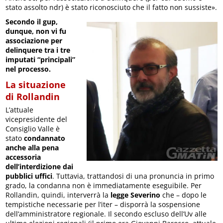
stato assolto ndr) è stato riconosciuto che il fatto non sussiste».
Secondo il gup,
dunque, non vi fu
associazione per
delinquere tra i tre
imputati “principali”
nel processo.
La situazione
di Rollandin
L’attuale
vicepresidente del
Consiglio Valle è
stato
condannato
anche alla pena
accessoria
dell’interdizione dai
pubblici uffici
. Tuttavia, trattandosi di una pronuncia in primo
grado, la condanna non è immediatamente eseguibile. Per
Rollandin, quindi, interverrà la
legge Severino
che – dopo le
tempistiche necessarie per l’iter – disporrà la sospensione
dell’amministratore regionale. Il secondo escluso dell’Uv alle