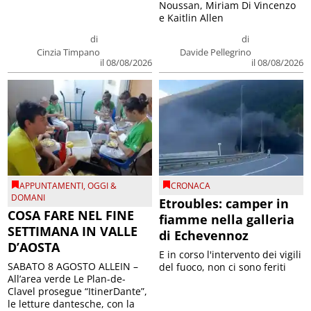
Noussan, Miriam Di Vincenzo
e Kaitlin Allen
di
di
Cinzia Timpano
Davide Pellegrino
il 08/08/2026
il 08/08/2026
APPUNTAMENTI
,
OGGI &
CRONACA
DOMANI
Etroubles: camper in
COSA FARE NEL FINE
fiamme nella galleria
SETTIMANA IN VALLE
di Echevennoz
D’AOSTA
E in corso l'intervento dei vigili
SABATO 8 AGOSTO ALLEIN –
del fuoco, non ci sono feriti
All’area verde Le Plan-de-
Clavel prosegue “ItinerDante”,
le letture dantesche, con la