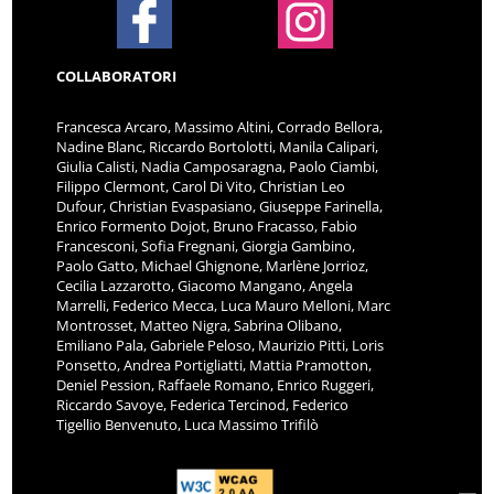
COLLABORATORI
Francesca Arcaro, Massimo Altini, Corrado Bellora,
Nadine Blanc, Riccardo Bortolotti, Manila Calipari,
Giulia Calisti, Nadia Camposaragna, Paolo Ciambi,
Filippo Clermont, Carol Di Vito, Christian Leo
Dufour, Christian Evaspasiano, Giuseppe Farinella,
Enrico Formento Dojot, Bruno Fracasso, Fabio
Francesconi, Sofia Fregnani, Giorgia Gambino,
Paolo Gatto, Michael Ghignone, Marlène Jorrioz,
Cecilia Lazzarotto, Giacomo Mangano, Angela
Marrelli, Federico Mecca, Luca Mauro Melloni, Marc
Montrosset, Matteo Nigra, Sabrina Olibano,
Emiliano Pala, Gabriele Peloso, Maurizio Pitti, Loris
Ponsetto, Andrea Portigliatti, Mattia Pramotton,
Deniel Pession, Raffaele Romano, Enrico Ruggeri,
Riccardo Savoye, Federica Tercinod, Federico
Tigellio Benvenuto, Luca Massimo Trifilò