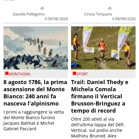
di
di
Davide Pellegrino
Cinzia Timpano
il 09/08/2026
il 08/08/2026
MONTAGNA
SPORT
8 agosto 1786, la prima
Trail: Daniel Thedy e
ascensione del Monte
Michela Comola
Bianco: 240 anni fa
firmano il Vertical
nasceva l’alpinismo
Brusson-Bringuez a
tempo di record
I primi a raggiungere la vetta
del Monte Bianco furono
Oltre 200 atleti al via
Jacques Balmat e Michel
dell'ultima tappa del Défì
Gabriel Paccard
Vertical, sul podio anche
Mathieu Brunod, Alex