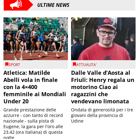
ULTIME NEWS
SPORT
ATTUALITA'
Atletica: Matilde
Dalle Valle d’Aosta al
Abelli vola in finale
Friuli: Henry regala un
con la 4×400
motorino Ciao ai
femminile ai Mondiali
ragazzini che
Under 20
vendevano limonata
Grande prestazione delle
Ondata di generosità per i tre
azzurre - con tanto di record
giovani della provincia di
nazionale - sulla pista di
Udine
Eugene, la gara per l'oro alle
23.42 (ora italiana) di questa
notte