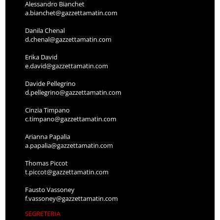
Alessandro Bianchet
a.bianchet@gazzettamatin.com
Danila Chenal
d.chenal@gazzettamatin.com
Erika David
e.david@gazzettamatin.com
Davide Pellegrino
d.pellegrino@gazzettamatin.com
Cinzia Timpano
c.timpano@gazzettamatin.com
Arianna Papalia
a.papalia@gazzettamatin.com
Thomas Piccot
t.piccot@gazzettamatin.com
Fausto Vassoney
f.vassoney@gazzettamatin.com
SEGRETERIA