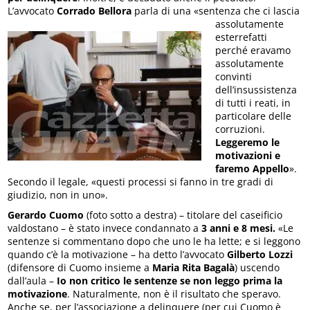
L’avvocato
Corrado Bellora
parla di
una «sentenza che ci lascia
assolutamente
esterrefatti
perché eravamo
assolutamente
convinti
dell’insussistenza
di tutti i reati, in
particolare delle
corruzioni.
Leggeremo le
motivazioni e
faremo Appello
».
Secondo il legale, «questi processi si fanno in tre gradi di
giudizio, non in uno».
Gerardo Cuomo
(foto sotto a destra) – titolare del caseificio
valdostano – è stato invece condannato a
3 anni e 8 mesi.
«Le
sentenze si commentano dopo che uno le ha lette; e si leggono
quando c’è la motivazione – ha detto l’avvocato
Gilberto Lozzi
(difensore di Cuomo insieme a
Maria Rita Bagalà
) uscendo
dall’aula –
Io non critico le sentenze se non leggo prima la
motivazione
. Naturalmente, non è il risultato che speravo.
Anche se, per l’associazione a delinquere (per cui Cuomo è