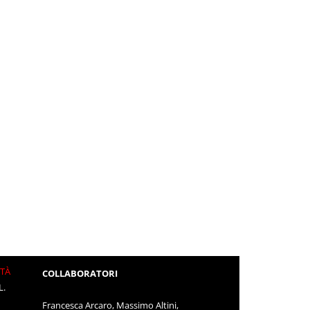
ITÀ
COLLABORATORI
L.
Francesca Arcaro, Massimo Altini,