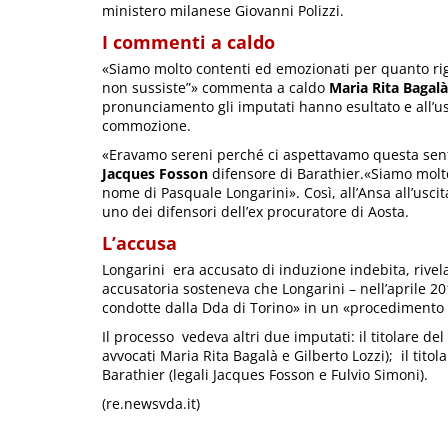
ministero milanese Giovanni Polizzi.
I commenti a caldo
«Siamo molto contenti ed emozionati per quanto rigu
non sussiste”» commenta a caldo
Maria Rita Bagalà
pronunciamento gli imputati hanno esultato e all’u
commozione.
«Eravamo sereni perché ci aspettavamo questa sen
Jacques Fosson
difensore di Barathier.«Siamo molto f
nome di Pasquale Longarini». Così, all’Ansa all’uscit
uno dei difensori dell’ex procuratore di Aosta.
L’accusa
Longarini era accusato di induzione indebita, rivela
accusatoria sosteneva che Longarini – nell’aprile 2
condotte dalla Dda di Torino» in un «procedimento 
Il processo vedeva altri due imputati: il titolare d
avvocati Maria Rita Bagalà e Gilberto Lozzi); il tito
Barathier (legali Jacques Fosson e Fulvio Simoni).
(re.newsvda.it)