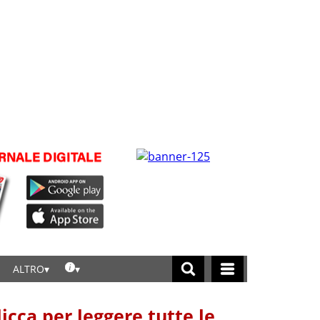
ALTRO
licca per leggere tutte le