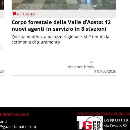
ATTUALITA'
Corpo forestale della Valle d’Aosta: 12
nuovi agenti in servizio in 8 stazioni
Questa mattina, a palazzo regionale, si è tenuta la
cerimonia di giuramento
l
di
ethienne bredy
026
il 07/08/2026
CONCESSIONARIA DI PUBBLIC
E RESPONSABILE
LG PRESSE S.R.
anti
via Festaz, 52
i@gazzettamatin.com