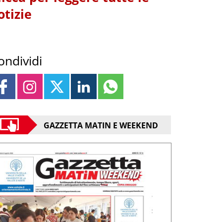
otizie
ondividi
GAZZETTA MATIN E WEEKEND