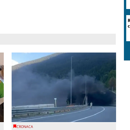
R
c
CRONACA