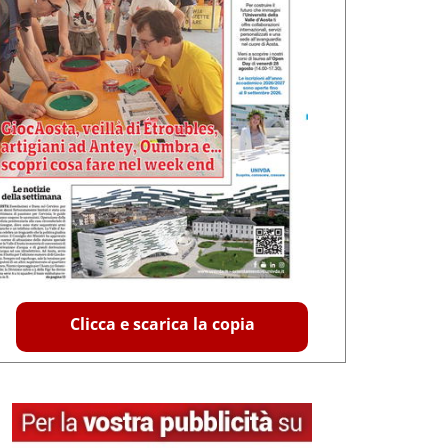
Clicca e scarica la copia