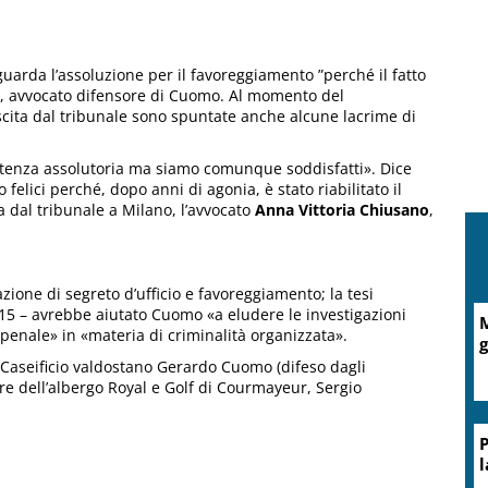
arda l’assoluzione per il favoreggiamento ”perché il fatto
, avvocato difensore di Cuomo. Al momento del
scita dal tribunale sono spuntate anche alcune lacrime di
tenza assolutoria ma siamo comunque soddisfatti». Dice
elici perché, dopo anni di agonia, è stato riabilitato il
a dal tribunale a Milano, l’avvocato
Anna Vittoria Chiusano
,
zione di segreto d’ufficio e favoreggiamento; la tesi
015 – avrebbe aiutato Cuomo «a eludere le investigazioni
M
penale» in «materia di criminalità organizzata».
g
el Caseificio valdostano Gerardo Cuomo (difeso dagli
lare dell’albergo Royal e Golf di Courmayeur, Sergio
P
l