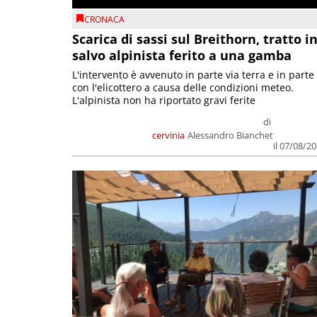
CRONACA
Scarica di sassi sul Breithorn, tratto i
salvo alpinista ferito a una gamba
L'intervento è avvenuto in parte via terra e in parte
con l'elicottero a causa delle condizioni meteo.
L'alpinista non ha riportato gravi ferite
di
cervinia
Alessandro Bianchet
il 07/08/2