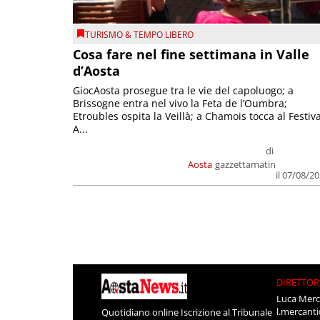
TURISMO & TEMPO LIBERO
Cosa fare nel fine settimana in Valle
d’Aosta
GiocAosta prosegue tra le vie del capoluogo; a
Brissogne entra nel vivo la Feta de l’Oumbra;
Etroubles ospita la Veillà; a Chamois tocca al Festiva
A...
di
Aosta
gazzettamatin
il 07/08/2
DIRETTOR
Luca Merc
l.mercant
Quotidiano online Iscrizione al Tribunale