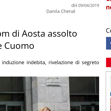
di
il
09/04/2019
n
Danila Chenal
C
pm di Aosta assolto
 e Cuomo
i induzione indebita, rivelazione di segreto