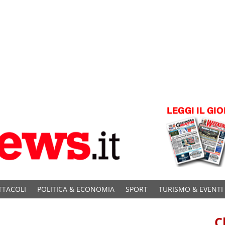
TTACOLI
POLITICA & ECONOMIA
SPORT
TURISMO & EVENTI
C