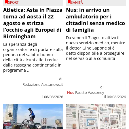
SPORT
SANITÀ
Atletica: Asta in Piazza
Nus: in arrivo un
torna ad Aosta il 22
ambulatorio per i
agosto e strizza
cittadini senza medico
l’occhio agli Europei di
di famiglia
Birmingham
Da venerdì 7 agosto attivo il
nuovo servizio medico, mentre
La speranza degli
il dottor Gino Sapone si è
organizzatori è di portare sulla
detto disponibile a proseguire
pedana del salotto buono
nel servizio alla comunità
della città alcuni atleti reduci
dalla rassegna continentale in
programma ...
di
Redazione Aostanews.it
di
Nus
Fausto Vassoney
il 06/08/2026
il 06/08/2026