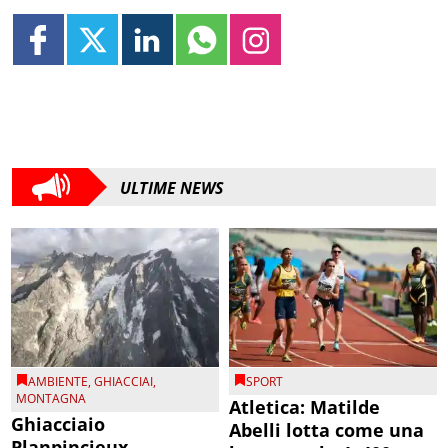
ULTIME NEWS
AMBIENTE
,
GHIACCIAI
,
SPORT
MONTAGNA
Atletica: Matilde
Ghiacciaio
Abelli lotta come una
Planpincieux,