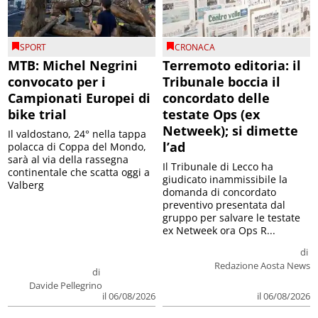
SPORT
CRONACA
MTB: Michel Negrini
Terremoto editoria: il
convocato per i
Tribunale boccia il
Campionati Europei di
concordato delle
bike trial
testate Ops (ex
Netweek); si dimette
Il valdostano, 24° nella tappa
l’ad
polacca di Coppa del Mondo,
sarà al via della rassegna
Il Tribunale di Lecco ha
continentale che scatta oggi a
giudicato inammissibile la
Valberg
domanda di concordato
preventivo presentata dal
gruppo per salvare le testate
ex Netweek ora Ops R...
di
Redazione Aosta News
di
Davide Pellegrino
il 06/08/2026
il 06/08/2026