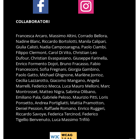
COLLABORATORI
Francesca Arcaro, Massimo Altini, Corrado Bellora,
Nadine Blanc, Riccardo Bortolotti, Manila Calipari,
Giulia Calisti, Nadia Camposaragna, Paolo Ciambi,
Filippo Clermont, Carol Di Vito, Christian Leo
Dufour, Christian Evaspasiano, Giuseppe Farinella,
Enrico Formento Dojot, Bruno Fracasso, Fabio
Francesconi, Sofia Fregnani, Giorgia Gambino,
Paolo Gatto, Michael Ghignone, Marlène Jorrioz,
Cecilia Lazzarotto, Giacomo Mangano, Angela
Marrelli, Federico Mecca, Luca Mauro Melloni, Marc
Montrosset, Matteo Nigra, Sabrina Olibano,
Emiliano Pala, Gabriele Peloso, Maurizio Pitti, Loris
Ponsetto, Andrea Portigliatti, Mattia Pramotton,
Deniel Pession, Raffaele Romano, Enrico Ruggeri,
Riccardo Savoye, Federica Tercinod, Federico
Tigellio Benvenuto, Luca Massimo Trifilò