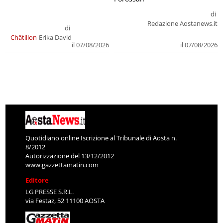
di
Redazione Aostanews.it
di
Châtillon
Erika David
il 07/08/2026
il 07/08/2026
Quotidiano online Iscrizione al Tribunale di Aosta n.
8/2012
Autorizzazione del 13/12/2012
www.gazzettamatin.com
Editore
LG PRESSE S.R.L.
via Festaz, 52 11100 AOSTA