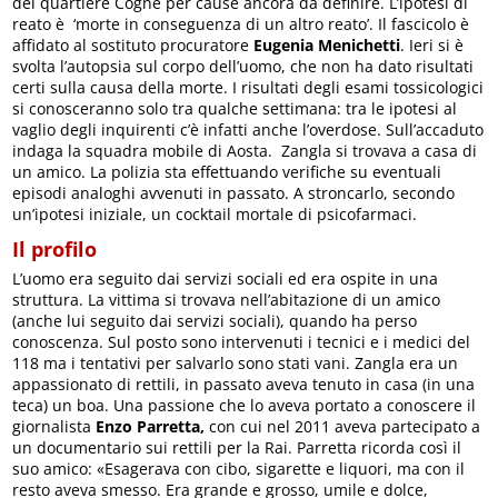
del quartiere Cogne per cause ancora da definire. L’ipotesi di
reato è ‘morte in conseguenza di un altro reato’. Il fascicolo è
affidato al sostituto procuratore
Eugenia Menichetti
. Ieri si è
svolta l’autopsia sul corpo dell’uomo, che non ha dato risultati
certi sulla causa della morte. I risultati degli esami tossicologici
si conosceranno solo tra qualche settimana: tra le ipotesi al
vaglio degli inquirenti c’è infatti anche l’overdose. Sull’accaduto
indaga la squadra mobile di Aosta. Zangla si trovava a casa di
un amico. La polizia sta effettuando verifiche su eventuali
episodi analoghi avvenuti in passato. A stroncarlo, secondo
un’ipotesi iniziale, un cocktail mortale di psicofarmaci.
Il profilo
L’uomo era seguito dai servizi sociali ed era ospite in una
struttura. La vittima si trovava nell’abitazione di un amico
(anche lui seguito dai servizi sociali), quando ha perso
conoscenza. Sul posto sono intervenuti i tecnici e i medici del
118 ma i tentativi per salvarlo sono stati vani. Zangla era un
appassionato di rettili, in passato aveva tenuto in casa (in una
teca) un boa. Una passione che lo aveva portato a conoscere il
giornalista
Enzo Parretta,
con cui nel 2011 aveva partecipato a
un documentario sui rettili per la Rai. Parretta ricorda così il
suo amico: «Esagerava con cibo, sigarette e liquori, ma con il
resto aveva smesso. Era grande e grosso, umile e dolce,