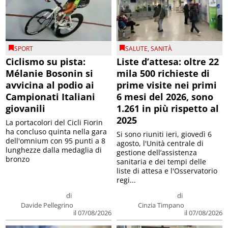
SPORT
SALUTE
,
SANITÀ
Ciclismo su pista:
Liste d’attesa: oltre 22
Mélanie Bosonin si
mila 500 richieste di
avvicina al podio ai
prime visite nei primi
Campionati Italiani
6 mesi del 2026, sono
giovanili
1.261 in più rispetto al
2025
La portacolori del Cicli Fiorin
ha concluso quinta nella gara
Si sono riuniti ieri, giovedì 6
dell'omnium con 95 punti a 8
agosto, l'Unità centrale di
lunghezze dalla medaglia di
gestione dell’assistenza
bronzo
sanitaria e dei tempi delle
liste di attesa e l'Osservatorio
regi...
di
di
Davide Pellegrino
Cinzia Timpano
il 07/08/2026
il 07/08/2026