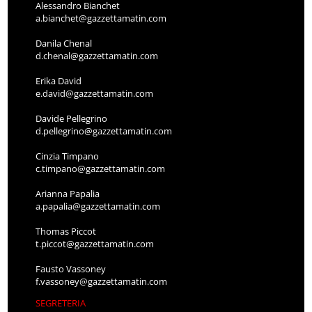
Alessandro Bianchet
a.bianchet@gazzettamatin.com
Danila Chenal
d.chenal@gazzettamatin.com
Erika David
e.david@gazzettamatin.com
Davide Pellegrino
d.pellegrino@gazzettamatin.com
Cinzia Timpano
c.timpano@gazzettamatin.com
Arianna Papalia
a.papalia@gazzettamatin.com
Thomas Piccot
t.piccot@gazzettamatin.com
Fausto Vassoney
f.vassoney@gazzettamatin.com
SEGRETERIA