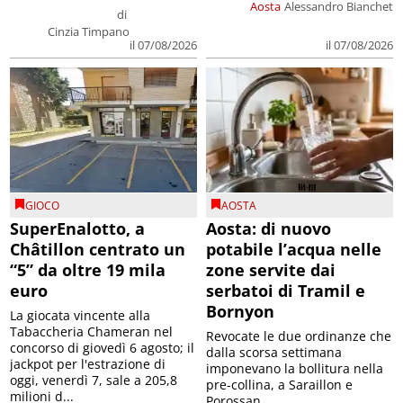
Aosta
Alessandro Bianchet
di
Cinzia Timpano
il 07/08/2026
il 07/08/2026
GIOCO
AOSTA
SuperEnalotto, a
Aosta: di nuovo
Châtillon centrato un
potabile l’acqua nelle
“5” da oltre 19 mila
zone servite dai
euro
serbatoi di Tramil e
Bornyon
La giocata vincente alla
Tabaccheria Chameran nel
Revocate le due ordinanze che
concorso di giovedì 6 agosto; il
dalla scorsa settimana
jackpot per l'estrazione di
imponevano la bollitura nella
oggi, venerdì 7, sale a 205,8
pre-collina, a Saraillon e
milioni d...
Porossan