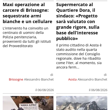
Maxi operazione al
Supermercato al
carcere di Brissogne:
Quartiere Dora, il
sequestrate armi
sindaco: «Progetto
bianche e un cellulare
sarà valutato con
grande rigore, sulla
L'intervento ha coinvolto un
base dell’interesse
centinaio di uomini della
Polizia penitenziaria,
pubblico»
provenienti da tutti gli istituti
Il primo cittadino di Aosta è
del Provveditorato
stato audito nella quarta
commissione del Consiglio
regionale, dove ha ribadito
come l'iter, al momento, sia
ancora ferm...
di
di
Brissogne
Alessandro Bianchet
Aosta
Alessandro Bianchet
il 06/08/2026
il 06/08/2026