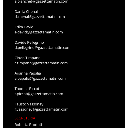
a.bianchet@gazzettamatin.com
Danila Chenal
d.chenal@gazzettamatin.com
Erika David
e.david@gazzettamatin.com
Davide Pellegrino
d.pellegrino@gazzettamatin.com
Cinzia Timpano
c.timpano@gazzettamatin.com
Arianna Papalia
a.papalia@gazzettamatin.com
Thomas Piccot
t.piccot@gazzettamatin.com
Fausto Vassoney
f.vassoney@gazzettamatin.com
SEGRETERIA
Roberta Prodoti