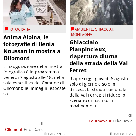
FOTOGRAFIA
AMBIENTE
,
GHIACCIAI
,
MONTAGNA
Anima Alpina, le
Ghiacciaio
fotografie di Ilenia
Planpincieux,
Noussan in mostra a
riapertura diurna
Ollomont
della strada della Val
L'inaugurazione della mostra
Ferret
fotografica è in programma
venerdì 7 agosto alle 18, nella
Riapre oggi, giovedì 6 agosto,
sala espositiva del Comune di
solo di giorno e solo in
Ollomont; le immagini esposte
discesa, la strada comunale
sa...
della Val Ferret; si riduce lo
scenario di rischio, in
movimento u...
di
Courmayeur
Erika David
di
Ollomont
Erika David
il 06/08/2026
il 06/08/2026