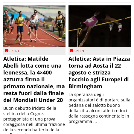
SPORT
SPORT
Atletica: Matilde
Atletica: Asta in Piazza
Abelli lotta come una
torna ad Aosta il 22
leonessa, la 4×400
agosto e strizza
azzurra firma il
l’occhio agli Europei di
primato nazionale, ma
Birmingham
resta fuori dalla finale
La speranza degli
dei Mondiali Under 20
organizzatori è di portare sulla
pedana del salotto buono
Buon debutto iridato della
della città alcuni atleti reduci
stellina della Cogne,
dalla rassegna continentale in
protagonista di una prova
programma ...
coraggiosa nell'ultima frazione
della seconda batteria della