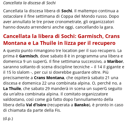
Cancellata la discesa di Sochi
Cancellata la discesa libera di
Sochi
. Il maltempo continua a
ostacolare il fine settimana di Coppa del Mondo russo. Dopo
aver annullato le tre prove cronometrate, gli organizzatori
hanno dovuto arrendersi anche oggi, cancellando la gara.
Cancellata la libera di Sochi: Garmisch, Crans
Montana e La Thuile in lizza per il recupero
A questo punto rimangono tre location per il suo recupero. La
prima è
Garmisch
, dove sabato 8 è in programma una libera e
domenica 9 un superG. Il fine settimana successivo, a
Maribor
,
saranno soltanto di scena discipline tecniche – il 14 il gigante e
il 15 lo slalom -, per cui si dovrebbe guardare oltre. Più
precisamente a
Crans Montana
, che ospiterà sabato 21 una
discesa e domenica 22 una combinata alpina. O, perché no, a
La Thuile
, che sabato 29 manderà in scena un superG seguito
da un’altra combinata alpina. Il comitato organizzatore
valdostano, così come già fatto dopo l’annullamento della
libera della
Val d’Isère
(recuperata a
Bansko
), è pronto in caso
di chiamata da parte della Fis.
(d.p.)