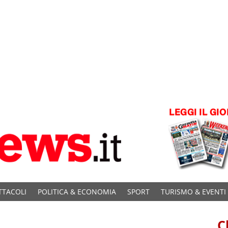
TTACOLI
POLITICA & ECONOMIA
SPORT
TURISMO & EVENTI
C