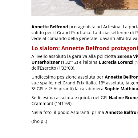
Annette Belfrond
protagonista ad Artesina. La port
valido per il Grand Prix Italia. La diciassettenne di 
vede al comando della generale, davanti all’altra v
Lo slalom: Annette Belfrond protagoni
A livello assoluto la gara va alla poliziotta
Serena Vi
Unterholzner
(1’32”12) e l’alpina
Lucrezia Lorenzi
(1
dell’Esercito (1’33”00).
Undicesima posizione assoluta per
Annette Belfro
sue spalle, nel Grand Prix Italia, 13ª assoluta, la g
3ª GPI e 2ª Aspiranti) la carabiniera
Sophie Mathio
Sedicesima assoluta e quinta nel GPI
Nadine Brune
Crammont (1’41”69).
Nella foto: il podio Aspiranti: prima
Annette Belfro
(tho.pi.)