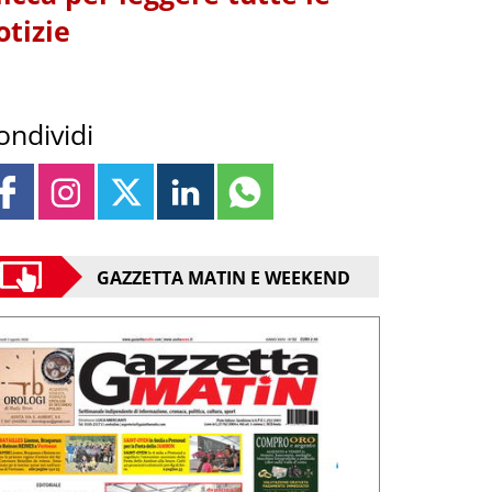
otizie
ondividi
GAZZETTA MATIN E WEEKEND