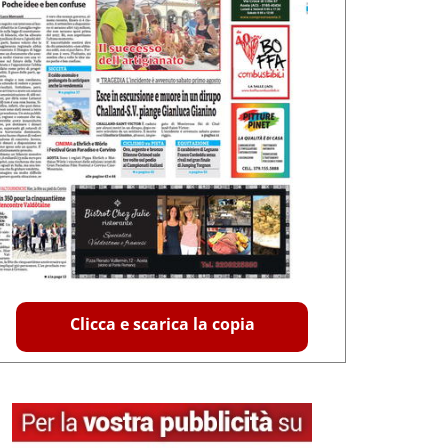
Clicca e scarica la copia