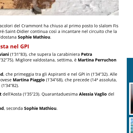
acolori del Crammont ha chiuso al primo posto lo slalom Fis
Pré-Saint-Didier continua così a incantare nel circuito che la
aldostana
Sophie Mathiou
.
sta nel GPI
viani
(1’31”83), che supera la carabiniera
Petra
’32”75). Migliore valdostana, settima, è
Martina Perruchon
nd
, che primeggia tra gli Aspiranti e nel GPI in (1’34”32). Alle
enovese
Martina Piaggio
(1’34”68), che precede (14ª assoluta,
u
(1’34”82).
t
dell’Aosta (1’35”23). Quarantaduesima
Alessia Vaglio
del
nd
, seconda
Sophie Mathiou
.