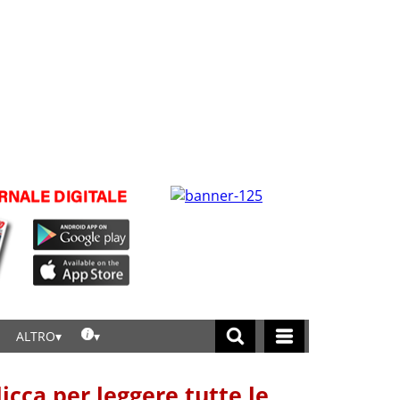
ALTRO
licca per leggere tutte le