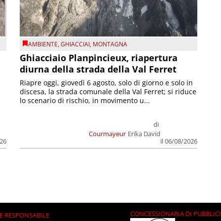
AMBIENTE
,
GHIACCIAI
,
MONTAGNA
Ghiacciaio Planpincieux, riapertura
diurna della strada della Val Ferret
Riapre oggi, giovedì 6 agosto, solo di giorno e solo in
discesa, la strada comunale della Val Ferret; si riduce
lo scenario di rischio, in movimento u...
di
Courmayeur
Erika David
026
il 06/08/2026
CONCESSIONARIA DI PUBBLIC
E RESPONSABILE