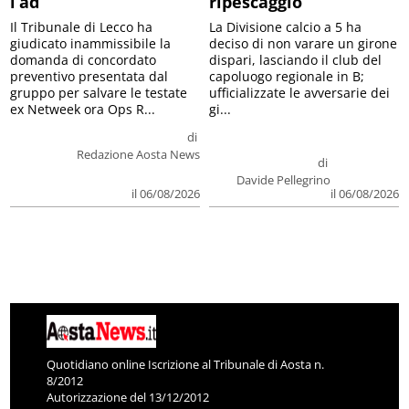
l’ad
ripescaggio
Il Tribunale di Lecco ha
La Divisione calcio a 5 ha
giudicato inammissibile la
deciso di non varare un girone
domanda di concordato
dispari, lasciando il club del
preventivo presentata dal
capoluogo regionale in B;
gruppo per salvare le testate
ufficializzate le avversarie dei
ex Netweek ora Ops R...
gi...
di
Redazione Aosta News
di
Davide Pellegrino
il 06/08/2026
il 06/08/2026
Quotidiano online Iscrizione al Tribunale di Aosta n.
8/2012
Autorizzazione del 13/12/2012