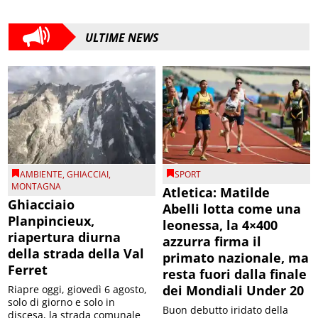
ULTIME NEWS
AMBIENTE
,
GHIACCIAI
,
SPORT
MONTAGNA
Atletica: Matilde
Ghiacciaio
Abelli lotta come una
Planpincieux,
leonessa, la 4×400
riapertura diurna
azzurra firma il
della strada della Val
primato nazionale, ma
Ferret
resta fuori dalla finale
dei Mondiali Under 20
Riapre oggi, giovedì 6 agosto,
solo di giorno e solo in
Buon debutto iridato della
discesa, la strada comunale