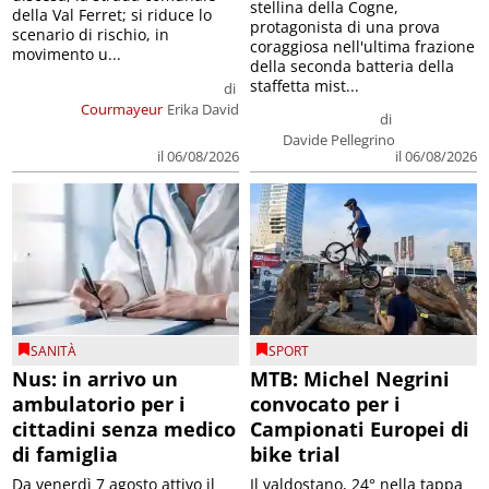
stellina della Cogne,
della Val Ferret; si riduce lo
protagonista di una prova
scenario di rischio, in
coraggiosa nell'ultima frazione
movimento u...
della seconda batteria della
staffetta mist...
di
Courmayeur
Erika David
di
Davide Pellegrino
il 06/08/2026
il 06/08/2026
SANITÀ
SPORT
Nus: in arrivo un
MTB: Michel Negrini
ambulatorio per i
convocato per i
cittadini senza medico
Campionati Europei di
di famiglia
bike trial
Da venerdì 7 agosto attivo il
Il valdostano, 24° nella tappa