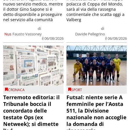
nuovo servizio medico, mentre
polacca di Coppa del Mondo,
il dottor Gino Sapone si è
sarà al via della rassegna
detto disponibile a proseguire
continentale che scatta oggi a
nel servizio alla comunità
Valberg
di
di
Nus
Fausto Vassoney
Davide Pellegrino
il 06/08/2026
il 06/08/2026
CRONACA
SPORT
Terremoto editoria: il
Futsal: niente serie A
Tribunale boccia il
femminile per l’Aosta
concordato delle
511, la Divisione
testate Ops (ex
nazionale non accoglie
Netweek); si dimette
la domanda di