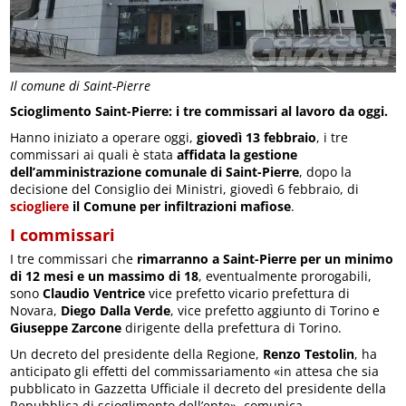
Il comune di Saint-Pierre
Scioglimento Saint-Pierre: i tre commissari al lavoro da oggi.
Hanno iniziato a operare oggi,
giovedì 13 febbraio
, i tre
commissari ai quali è stata
affidata la gestione
dell’amministrazione comunale di Saint-Pierre
, dopo la
decisione del Consiglio dei Ministri, giovedì 6 febbraio, di
sciogliere
il Comune per infiltrazioni mafiose
.
I commissari
I tre commissari che
rimarranno a Saint-Pierre per un minimo
di 12 mesi e un massimo di 18
, eventualmente prorogabili,
sono
Claudio Ventrice
vice prefetto vicario prefettura di
Novara,
Diego Dalla Verde
, vice prefetto aggiunto di Torino e
Giuseppe Zarcone
dirigente della prefettura di Torino.
Un decreto del presidente della Regione,
Renzo Testolin
, ha
anticipato gli effetti del commissariamento «in attesa che sia
pubblicato in Gazzetta Ufficiale il decreto del presidente della
Repubblica di scioglimento dell’ente», comunica