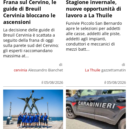
Frana sul Cervino, le
Stagione invernale,
guide di Breuil
nuove opportunità di
Cervinia bloccano le
lavoro a La Thuile
ascensioni
Funivie Piccolo San Bernardo
apre le selezioni per addetti
La decisione delle guide di
alle casse, addetti alle piste,
Breuil Cervinia è scattata a
addetti agli impianti,
seguito della frana di oggi
conduttori e meccanici di
sulla parete sud del Cervino;
mezzi batt...
gli esperti raccomandano
massima at...
di
di
cervinia
Alessandro Bianchet
La Thuile
gazzettamatin
il 05/08/2026
il 05/08/2026