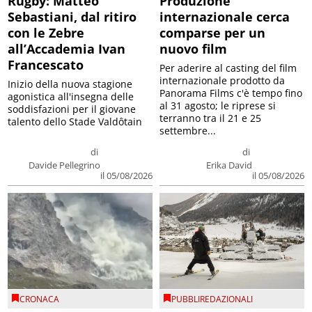
Rugby: Matteo
Produzione
Sebastiani, dal ritiro
internazionale cerca
con le Zebre
comparse per un
all’Accademia Ivan
nuovo film
Francescato
Per aderire al casting del film
internazionale prodotto da
Inizio della nuova stagione
Panorama Films c'è tempo fino
agonistica all'insegna delle
al 31 agosto; le riprese si
soddisfazioni per il giovane
terranno tra il 21 e 25
talento dello Stade Valdôtain
settembre...
di
di
Davide Pellegrino
Erika David
il 05/08/2026
il 05/08/2026
CRONACA
PUBBLIREDAZIONALI