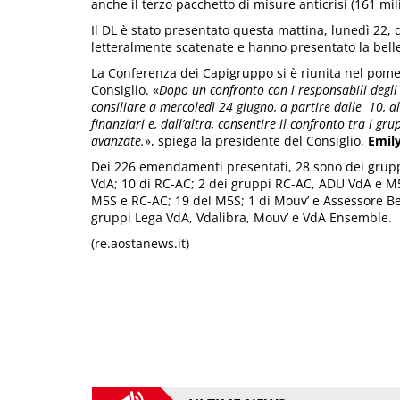
anche il terzo pacchetto di misure anticrisi (161 mili
Il DL è stato presentato questa mattina, lunedì 22, 
letteralmente scatenate e hanno presentato la bel
La Conferenza dei Capigruppo si è riunita nel pomeri
Consiglio. «
Dopo
un confronto con i responsabili degli
consiliare a mercoledì 24 giugno, a partire dalle 10, al
finanziari e, dall’altra, consentire il confronto tra i gr
avanzate.
», spiega la presidente del Consiglio,
Emily
Dei 226 emendamenti presentati, 28 sono dei grupp
VdA; 10 di RC-AC; 2 dei gruppi RC-AC, ADU VdA e M5
M5S e RC-AC; 19 del M5S; 1 di Mouv’ e Assessore Be
gruppi Lega VdA, Vdalibra, Mouv’ e VdA Ensemble.
(re.aostanews.it)