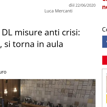
di
il
22/06/2020
n
Luca Mercanti
C
L misure anti crisi:
 si torna in aula
euro