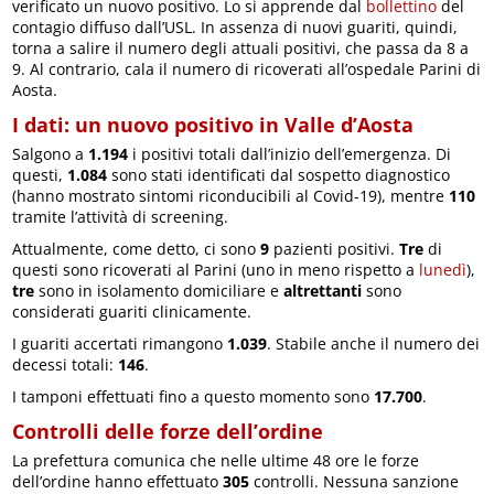
verificato un nuovo positivo. Lo si apprende dal
bollettino
del
contagio diffuso dall’USL. In assenza di nuovi guariti, quindi,
torna a salire il numero degli attuali positivi, che passa da 8 a
9. Al contrario, cala il numero di ricoverati all’ospedale Parini di
Aosta.
I dati: un nuovo positivo in Valle d’Aosta
Salgono a
1.194
i positivi totali dall’inizio dell’emergenza. Di
questi,
1.084
sono stati identificati dal sospetto diagnostico
(hanno mostrato sintomi riconducibili al Covid-19), mentre
110
tramite l’attività di screening.
Attualmente, come detto, ci sono
9
pazienti positivi.
Tre
di
questi sono ricoverati al Parini (uno in meno rispetto a
lunedì
),
tre
sono in isolamento domiciliare e
altrettanti
sono
considerati guariti clinicamente.
I guariti accertati rimangono
1.039
. Stabile anche il numero dei
decessi totali:
146
.
I tamponi effettuati fino a questo momento sono
17.700
.
Controlli delle forze dell’ordine
La prefettura comunica che nelle ultime 48 ore le forze
dell’ordine hanno effettuato
305
controlli. Nessuna sanzione