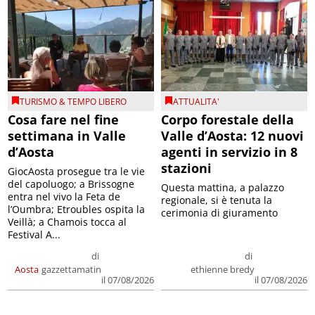
TURISMO & TEMPO LIBERO
ATTUALITA'
Cosa fare nel fine
Corpo forestale della
settimana in Valle
Valle d’Aosta: 12 nuovi
d’Aosta
agenti in servizio in 8
stazioni
GiocAosta prosegue tra le vie
del capoluogo; a Brissogne
Questa mattina, a palazzo
entra nel vivo la Feta de
regionale, si è tenuta la
l’Oumbra; Etroubles ospita la
cerimonia di giuramento
Veillà; a Chamois tocca al
Festival A...
di
di
Aosta
gazzettamatin
ethienne bredy
il 07/08/2026
il 07/08/2026