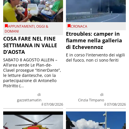
APPUNTAMENTI
,
OGGI &
CRONACA
DOMANI
Etroubles: camper in
COSA FARE NEL FINE
fiamme nella galleria
SETTIMANA IN VALLE
di Echevennoz
D’AOSTA
E in corso l'intervento dei vigili
SABATO 8 AGOSTO ALLEIN –
del fuoco, non ci sono feriti
All’area verde Le Plan-de-
Clavel prosegue “ItinerDante”,
le letture dantesche, con la
partecipazione di Antonello
Pistritto (...
di
di
gazzettamatin
Cinzia Timpano
il 07/08/2026
il 07/08/2026