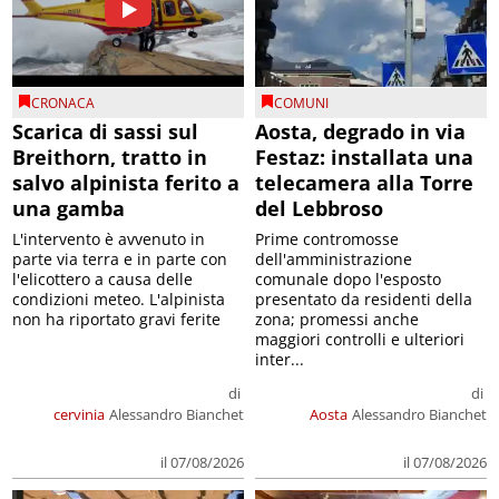
CRONACA
COMUNI
Scarica di sassi sul
Aosta, degrado in via
Breithorn, tratto in
Festaz: installata una
salvo alpinista ferito a
telecamera alla Torre
una gamba
del Lebbroso
L'intervento è avvenuto in
Prime contromosse
parte via terra e in parte con
dell'amministrazione
l'elicottero a causa delle
comunale dopo l'esposto
condizioni meteo. L'alpinista
presentato da residenti della
non ha riportato gravi ferite
zona; promessi anche
maggiori controlli e ulteriori
inter...
di
di
cervinia
Alessandro Bianchet
Aosta
Alessandro Bianchet
il 07/08/2026
il 07/08/2026