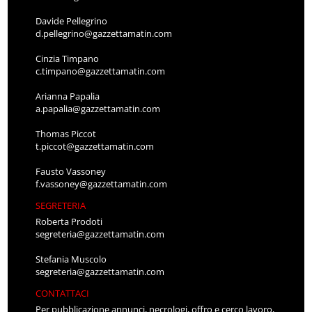
Davide Pellegrino
d.pellegrino@gazzettamatin.com
Cinzia Timpano
c.timpano@gazzettamatin.com
Arianna Papalia
a.papalia@gazzettamatin.com
Thomas Piccot
t.piccot@gazzettamatin.com
Fausto Vassoney
f.vassoney@gazzettamatin.com
SEGRETERIA
Roberta Prodoti
segreteria@gazzettamatin.com
Stefania Muscolo
segreteria@gazzettamatin.com
CONTATTACI
Per pubblicazione annunci, necrologi, offro e cerco lavoro,