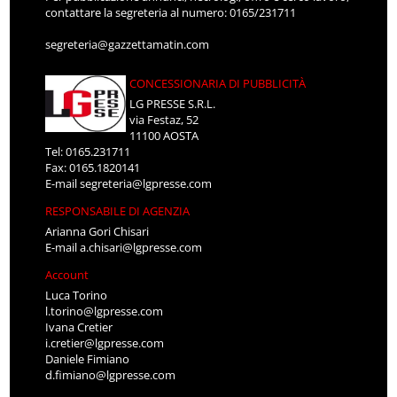
contattare la segreteria al numero: 0165/231711
segreteria@gazzettamatin.com
CONCESSIONARIA DI PUBBLICITÀ
LG PRESSE S.R.L.
via Festaz, 52
11100 AOSTA
Tel: 0165.231711
Fax: 0165.1820141
E-mail
segreteria@lgpresse.com
RESPONSABILE DI AGENZIA
Arianna Gori Chisari
E-mail
a.chisari@lgpresse.com
Account
Luca Torino
l.torino@lgpresse.com
Ivana Cretier
i.cretier@lgpresse.com
Daniele Fimiano
d.fimiano@lgpresse.com