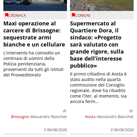
CRONACA
COMUNI
Maxi operazione al
Supermercato al
carcere di Brissogne:
Quartiere Dora, il
sequestrate armi
sindaco: «Progetto
bianche e un cellulare
sarà valutato con
grande rigore, sulla
L'intervento ha coinvolto un
base dell’interesse
centinaio di uomini della
Polizia penitenziaria,
pubblico»
provenienti da tutti gli istituti
Il primo cittadino di Aosta è
del Provveditorato
stato audito nella quarta
commissione del Consiglio
regionale, dove ha ribadito
come l'iter, al momento, sia
ancora ferm...
di
di
Brissogne
Alessandro Bianchet
Aosta
Alessandro Bianchet
il 06/08/2026
il 06/08/2026