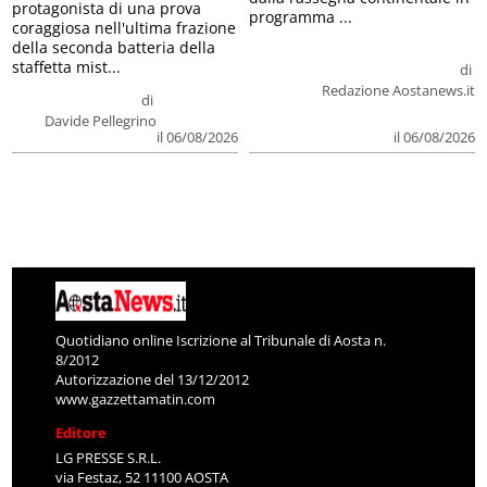
protagonista di una prova
programma ...
coraggiosa nell'ultima frazione
della seconda batteria della
staffetta mist...
di
Redazione Aostanews.it
di
Davide Pellegrino
il 06/08/2026
il 06/08/2026
Quotidiano online Iscrizione al Tribunale di Aosta n.
8/2012
Autorizzazione del 13/12/2012
www.gazzettamatin.com
Editore
LG PRESSE S.R.L.
via Festaz, 52 11100 AOSTA