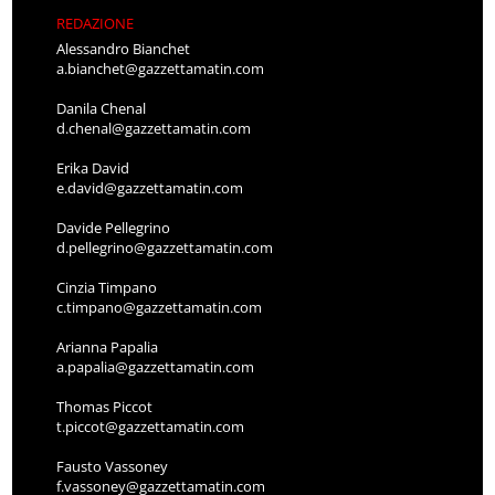
REDAZIONE
Alessandro Bianchet
a.bianchet@gazzettamatin.com
Danila Chenal
d.chenal@gazzettamatin.com
Erika David
e.david@gazzettamatin.com
Davide Pellegrino
d.pellegrino@gazzettamatin.com
Cinzia Timpano
c.timpano@gazzettamatin.com
Arianna Papalia
a.papalia@gazzettamatin.com
Thomas Piccot
t.piccot@gazzettamatin.com
Fausto Vassoney
f.vassoney@gazzettamatin.com