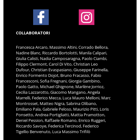
COLLABORATORI
Francesca Arcaro, Massimo Altini, Corrado Bellora,
Nadine Blanc, Riccardo Bortolotti, Manila Calipari,
Giulia Calisti, Nadia Camposaragna, Paolo Ciambi,
Filippo Clermont, Carol Di Vito, Christian Leo
Dufour, Christian Evaspasiano, Giuseppe Farinella,
Enrico Formento Dojot, Bruno Fracasso, Fabio
Francesconi, Sofia Fregnani, Giorgia Gambino,
Paolo Gatto, Michael Ghignone, Marlène Jorrioz,
Cecilia Lazzarotto, Giacomo Mangano, Angela
Marrelli, Federico Mecca, Luca Mauro Melloni, Marc
Montrosset, Matteo Nigra, Sabrina Olibano,
Emiliano Pala, Gabriele Peloso, Maurizio Pitti, Loris
Ponsetto, Andrea Portigliatti, Mattia Pramotton,
Deniel Pession, Raffaele Romano, Enrico Ruggeri,
Riccardo Savoye, Federica Tercinod, Federico
Tigellio Benvenuto, Luca Massimo Trifilò