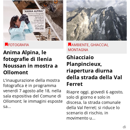
FOTOGRAFIA
AMBIENTE
,
GHIACCIAI
,
MONTAGNA
Anima Alpina, le
Ghiacciaio
fotografie di Ilenia
Planpincieux,
Noussan in mostra a
riapertura diurna
Ollomont
della strada della Val
L'inaugurazione della mostra
Ferret
fotografica è in programma
venerdì 7 agosto alle 18, nella
Riapre oggi, giovedì 6 agosto,
sala espositiva del Comune di
solo di giorno e solo in
Ollomont; le immagini esposte
discesa, la strada comunale
sa...
della Val Ferret; si riduce lo
scenario di rischio, in
movimento u...
di