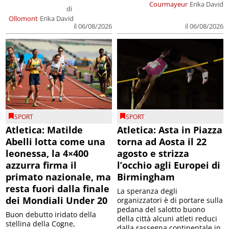
Courmayeur
Erika David
di
Ollomont
Erika David
il 06/08/2026
il 06/08/2026
SPORT
SPORT
Atletica: Matilde
Atletica: Asta in Piazza
Abelli lotta come una
torna ad Aosta il 22
leonessa, la 4×400
agosto e strizza
azzurra firma il
l’occhio agli Europei di
primato nazionale, ma
Birmingham
resta fuori dalla finale
La speranza degli
dei Mondiali Under 20
organizzatori è di portare sulla
pedana del salotto buono
Buon debutto iridato della
della città alcuni atleti reduci
stellina della Cogne,
dalla rassegna continentale in