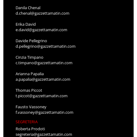
Danila Chenal
d.chenal@gazzettamatin.com
Erika David
e.david@gazzettamatin.com
Davide Pellegrino
d.pellegrino@gazzettamatin.com
Cinzia Timpano
c.timpano@gazzettamatin.com
Arianna Papalia
a.papalia@gazzettamatin.com
Thomas Piccot
t.piccot@gazzettamatin.com
Fausto Vassoney
f.vassoney@gazzettamatin.com
SEGRETERIA
Roberta Prodoti
segreteria@gazzettamatin.com