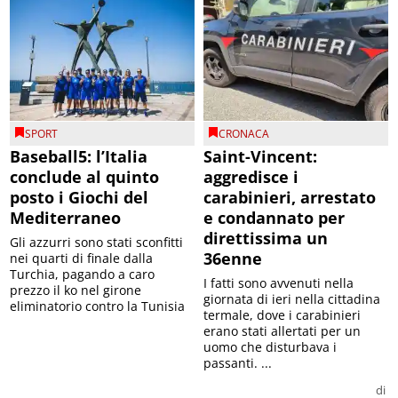
SPORT
CRONACA
Baseball5: l’Italia
Saint-Vincent:
conclude al quinto
aggredisce i
posto i Giochi del
carabinieri, arrestato
Mediterraneo
e condannato per
direttissima un
Gli azzurri sono stati sconfitti
36enne
nei quarti di finale dalla
Turchia, pagando a caro
I fatti sono avvenuti nella
prezzo il ko nel girone
giornata di ieri nella cittadina
eliminatorio contro la Tunisia
termale, dove i carabinieri
erano stati allertati per un
uomo che disturbava i
passanti. ...
di