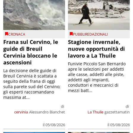
CRONACA
PUBBLIREDAZIONALI
Frana sul Cervino, le
Stagione invernale,
guide di Breuil
nuove opportunità di
Cervinia bloccano le
lavoro a La Thuile
ascensioni
Funivie Piccolo San Bernardo
apre le selezioni per addetti
La decisione delle guide di
alle casse, addetti alle piste,
Breuil Cervinia è scattata a
addetti agli impianti,
seguito della frana di oggi
conduttori e meccanici di
sulla parete sud del Cervino;
mezzi batt...
gli esperti raccomandano
massima at...
di
di
cervinia
Alessandro Bianchet
La Thuile
gazzettamatin
il 05/08/2026
il 05/08/2026