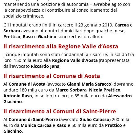
mantenendo una posizione di autonomia – avrebbe agito con
la consapevolezza di contribuire al consolidamento del
sodalizio criminoso.
Gli imputati erano finiti in carcere il 23 gennaio 2019.
Carcea
e
Sorbara
avevano ottenuto i domiciliari dopo qualche mese,
Prettico
,
Raso
e
Giachino
sono reclusi da allora.
Il risarcimento alla Regione Valle d’Aosta
I cinque imputati sono stati condannati a risarcire, in solido tra
loro, 150 mila euro alla
Regione Valle d’Aosta
(rappresentata
dall’avvocato
Riccardo Jans
).
Il risarcimento al Comune di Aosta
Al
Comune di Aosta
(avvocato
Gianni Maria Saracco
) dovranno
andare 180 mila euro da
Marco Sorbara
,
Nicola Prettico
,
Antonio Raso
, in solido tra loro, e 35 mila euro da
Alessandro
Giachino
.
Il risarcimento al Comuni di Saint-Pierre
Al
Comune di Saint-Pierre
(avvocato
Giulio Calosso
) 200 mila
euro da
Monica Carcea
e
Raso
e 50 mila euro da
Prettico
e
Giachino
.