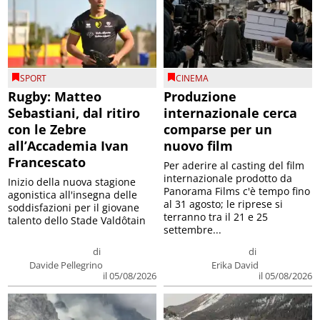
SPORT
CINEMA
Rugby: Matteo
Produzione
Sebastiani, dal ritiro
internazionale cerca
con le Zebre
comparse per un
all’Accademia Ivan
nuovo film
Francescato
Per aderire al casting del film
internazionale prodotto da
Inizio della nuova stagione
Panorama Films c'è tempo fino
agonistica all'insegna delle
al 31 agosto; le riprese si
soddisfazioni per il giovane
terranno tra il 21 e 25
talento dello Stade Valdôtain
settembre...
di
di
Davide Pellegrino
Erika David
il 05/08/2026
il 05/08/2026