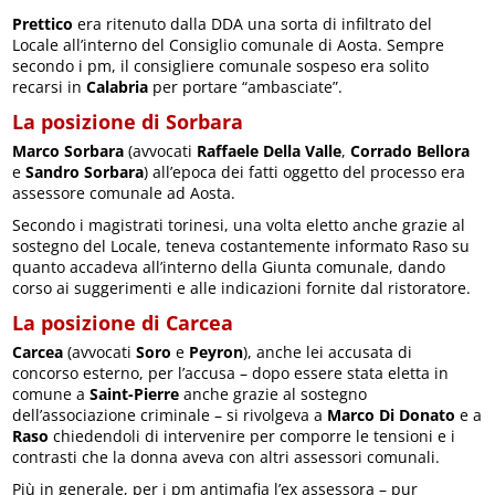
Prettico
era ritenuto dalla DDA una sorta di infiltrato del
Locale all’interno del Consiglio comunale di Aosta. Sempre
secondo i pm, il consigliere comunale sospeso era solito
recarsi in
Calabria
per portare “ambasciate”.
La posizione di Sorbara
Marco Sorbara
(avvocati
Raffaele Della Valle
,
Corrado Bellora
e
Sandro Sorbara
) all’epoca dei fatti oggetto del processo era
assessore comunale ad Aosta.
Secondo i magistrati torinesi, una volta eletto anche grazie al
sostegno del Locale, teneva costantemente informato Raso su
quanto accadeva all’interno della Giunta comunale, dando
corso ai suggerimenti e alle indicazioni fornite dal ristoratore.
La posizione di Carcea
Carcea
(avvocati
Soro
e
Peyron
), anche lei accusata di
concorso esterno, per l’accusa – dopo essere stata eletta in
comune a
Saint-Pierre
anche grazie al sostegno
dell’associazione criminale – si rivolgeva a
Marco Di Donato
e a
Raso
chiedendoli di intervenire per comporre le tensioni e i
contrasti che la donna aveva con altri assessori comunali.
Più in generale, per i pm antimafia l’ex assessora – pur