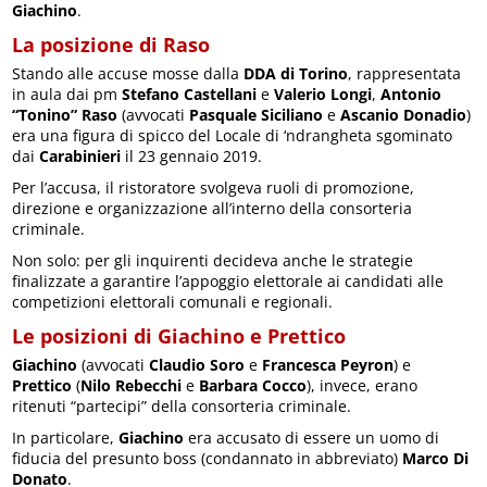
Giachino
.
La posizione di Raso
Stando alle accuse mosse dalla
DDA di Torino
, rappresentata
in aula dai pm
Stefano Castellani
e
Valerio Longi
,
Antonio
“Tonino” Raso
(avvocati
Pasquale Siciliano
e
Ascanio Donadio
)
era una figura di spicco del Locale di ‘ndrangheta sgominato
dai
Carabinieri
il 23 gennaio 2019.
Per l’accusa, il ristoratore svolgeva ruoli di promozione,
direzione e organizzazione all’interno della consorteria
criminale.
Non solo: per gli inquirenti decideva anche le strategie
finalizzate a garantire l’appoggio elettorale ai candidati alle
competizioni elettorali comunali e regionali.
Le posizioni di Giachino e Prettico
Giachino
(avvocati
Claudio Soro
e
Francesca Peyron
) e
Prettico
(
Nilo Rebecchi
e
Barbara Cocco
), invece, erano
ritenuti “partecipi” della consorteria criminale.
In particolare,
Giachino
era accusato di essere un uomo di
fiducia del presunto boss (condannato in abbreviato)
Marco Di
Donato
.