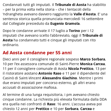
Condannati tutti gli imputati. Il
Tribunale di Aosta
ha stabilito
– per la prima volta nella storia – che i tentacoli della
‘ndrangheta avevano davvero raggiunto la
Valle d’Aosta
. E’ una
sentenza storica quella pronunciata mercoledì 16 settembre
dal Collegiale presieduto da
Eugenio Gramola
.
Dopo le condanne arrivate il 17 luglio a
Torino
per i 12
imputati che avevano scelto l’abbreviato, oggi il
Tribunale di
Aosta
ha condannato tutti e cinque gli imputati con rito
ordinario.
Ad Aosta condanne per 55 anni
Dieci anni per il consigliere regionale sospeso
Marco Sorbara
,
10 per l’ex assessora comunale di Saint-Pierre
Monica Carcea
,
11 per il consigliere comunale di Aosta
Nicola Prettico
, 13 per
il ristoratore aostano
Antonio Raso
e 11 per il dipendente del
Casinò di Saint-Vincent
Alessandro Giachino
. Mentre i primi
due erano imputati per concorso esterno, gli altri erano
accusati di associazione mafiosa.
Al termine di una lunga requisitoria, i pm avevano chiesto
cinque condanne. La richiesta più elevata formulata dalla DDA
era quella nei confronti di
Raso
: 16 anni. L’accusa aveva poi
chiesto 12 anni per
Prettico
e 10 per
Sorbara
,
Carcea
e