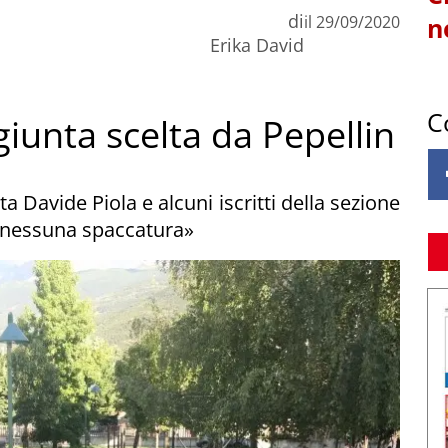
di
il
29/09/2020
n
Erika David
C
giunta scelta da Pepellin
a Davide Piola e alcuni iscritti della sezione
: «nessuna spaccatura»