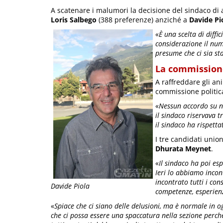
A scatenare i malumori la decisione del sindaco di a
Loris Salbego
(388 preferenze) anziché a
Davide
Pi
«
È una scelta di diffi
considerazione il num
presume che ci sia s
La commissione
A raffreddare gli ani
commissione politica
«
Nessun accordo su n
il sindaco riservava t
il sindaco ha rispetta
I tre candidati unio
Dhurata Meynet
.
«
Il sindaco ha poi esp
Ieri lo abbiamo incon
incontrato tutti i con
Davide Piola
competenze, esperien
«
Spiace che ci siano delle delusioni, ma è normale in o
che ci possa essere una spaccatura nella sezione perché