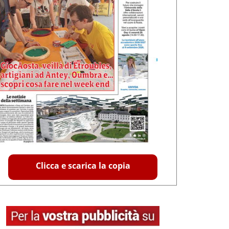
Clicca e scarica la copia