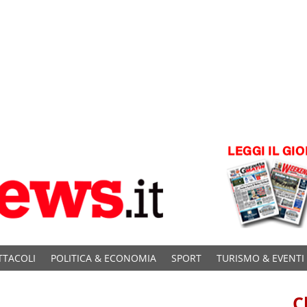
TTACOLI
POLITICA & ECONOMIA
SPORT
TURISMO & EVENTI
C