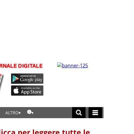
ALTRO
licca per leggere tutte le