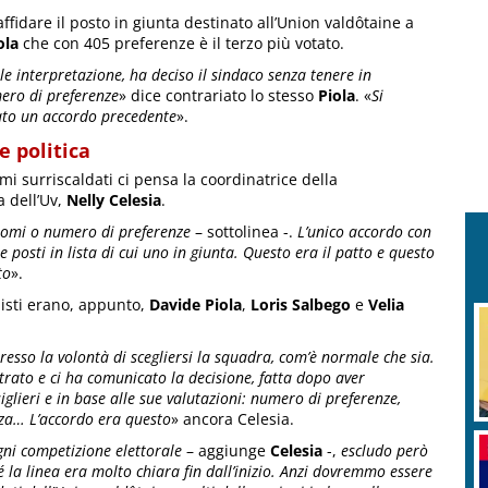
ffidare il posto in giunta destinato all’Union valdôtaine a
ola
che con 405 preferenze è il terzo più votato.
cile interpretazione, ha deciso il sindaco senza tenere in
ero di preferenze
» dice contrariato lo stesso
Piola
. «
Si
tato un accordo precedente
».
 politica
mi surriscaldati ci pensa la coordinatrice della
 dell’Uv,
Nelly Celesia
.
omi o numero di preferenze
– sottolinea -.
L’unico accordo con
re posti in lista di cui uno in giunta. Questo era il patto e questo
to
».
nisti erano, appunto,
Davide Piola
,
Loris Salbego
e
Velia
resso la volontà di scegliersi la squadra, com’è normale che sia.
trato e ci ha comunicato la decisione, fatta dopo aver
siglieri e in base alle sue valutazioni: numero di preferenze,
za… L’accordo era questo
» ancora Celesia.
gni competizione elettorale
– aggiunge
Celesia
-,
escludo però
 la linea era molto chiara fin dall’inizio. Anzi dovremmo essere