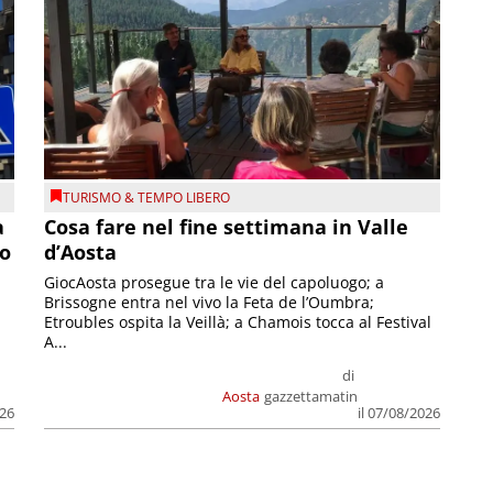
TURISMO & TEMPO LIBERO
a
Cosa fare nel fine settimana in Valle
so
d’Aosta
GiocAosta prosegue tra le vie del capoluogo; a
Brissogne entra nel vivo la Feta de l’Oumbra;
.
Etroubles ospita la Veillà; a Chamois tocca al Festival
A...
di
Aosta
gazzettamatin
026
il 07/08/2026