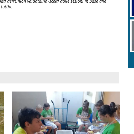
ati dell’Union valdôtaine -scelti dalle sezioni in base alle
 tutti
».