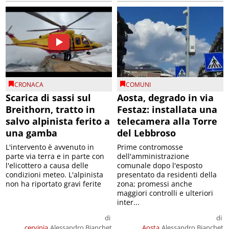
CRONACA
COMUNI
Scarica di sassi sul
Aosta, degrado in via
Breithorn, tratto in
Festaz: installata una
salvo alpinista ferito a
telecamera alla Torre
una gamba
del Lebbroso
L'intervento è avvenuto in
Prime contromosse
parte via terra e in parte con
dell'amministrazione
l'elicottero a causa delle
comunale dopo l'esposto
condizioni meteo. L'alpinista
presentato da residenti della
non ha riportato gravi ferite
zona; promessi anche
maggiori controlli e ulteriori
inter...
di
di
cervinia
Alessandro Bianchet
Aosta
Alessandro Bianchet