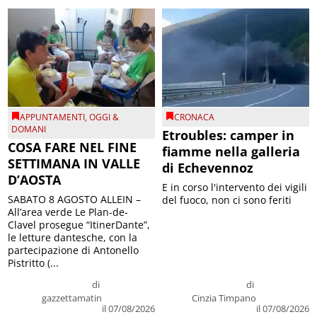
APPUNTAMENTI
,
OGGI &
CRONACA
DOMANI
Etroubles: camper in
COSA FARE NEL FINE
fiamme nella galleria
SETTIMANA IN VALLE
di Echevennoz
D’AOSTA
E in corso l'intervento dei vigili
SABATO 8 AGOSTO ALLEIN –
del fuoco, non ci sono feriti
All’area verde Le Plan-de-
Clavel prosegue “ItinerDante”,
le letture dantesche, con la
partecipazione di Antonello
Pistritto (...
di
di
gazzettamatin
Cinzia Timpano
il 07/08/2026
il 07/08/2026