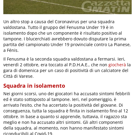
Un altro stop a causa del Coronavirus per una squadra
valdostana. Tutto il gruppo del Fenusma Under 19 è in
isolamento dopo che un componente è risultato positivo al
tampone. I blucerchiati avrebbero dovuto disputare la prima
partita del campionato Under 19 provinciale contro La Pianese,
a Fénis.
Il Fenusma è la seconda squadra valdostana a fermarsi. Ieri,
venerdì 2 ottobre, era toccato al P.D.H.A.E., che non
giocherà
la
gara di domenica per un caso di positività di un calciatore del
Città di Varese.
Squadra in isolamento
Nei giorni scorsi, uno dei giocatori ha accusato sintomi febbrili
ed è stato sottoposto al tampone. Ieri, nel pomeriggio, è
arrivato l’esito, che ha accertato la positività del giovane. Di
conseguenza, tutta la squadra è finita in isolamento fino al 12
ottobre. In base a quanto si apprende, tuttavia, il ragazzo sta
meglio e non ha accusato altri sintomi. Gli altri componenti
della squadra, al momento, non hanno manifestato sintomi
riconducibili al Covid-19.