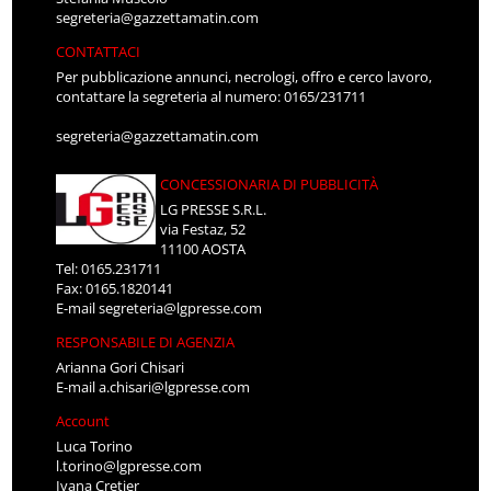
segreteria@gazzettamatin.com
CONTATTACI
Per pubblicazione annunci, necrologi, offro e cerco lavoro,
contattare la segreteria al numero: 0165/231711
segreteria@gazzettamatin.com
CONCESSIONARIA DI PUBBLICITÀ
LG PRESSE S.R.L.
via Festaz, 52
11100 AOSTA
Tel: 0165.231711
Fax: 0165.1820141
E-mail
segreteria@lgpresse.com
RESPONSABILE DI AGENZIA
Arianna Gori Chisari
E-mail
a.chisari@lgpresse.com
Account
Luca Torino
l.torino@lgpresse.com
Ivana Cretier