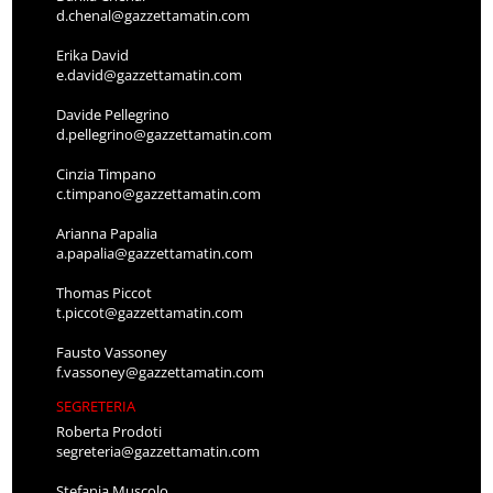
d.chenal@gazzettamatin.com
Erika David
e.david@gazzettamatin.com
Davide Pellegrino
d.pellegrino@gazzettamatin.com
Cinzia Timpano
c.timpano@gazzettamatin.com
Arianna Papalia
a.papalia@gazzettamatin.com
Thomas Piccot
t.piccot@gazzettamatin.com
Fausto Vassoney
f.vassoney@gazzettamatin.com
SEGRETERIA
Roberta Prodoti
segreteria@gazzettamatin.com
Stefania Muscolo