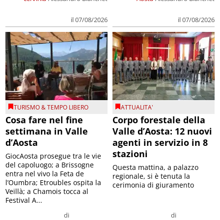
il 07/08/2026
il 07/08/2026
TURISMO & TEMPO LIBERO
ATTUALITA'
Cosa fare nel fine
Corpo forestale della
settimana in Valle
Valle d’Aosta: 12 nuovi
d’Aosta
agenti in servizio in 8
stazioni
GiocAosta prosegue tra le vie
del capoluogo; a Brissogne
Questa mattina, a palazzo
entra nel vivo la Feta de
regionale, si è tenuta la
l’Oumbra; Etroubles ospita la
cerimonia di giuramento
Veillà; a Chamois tocca al
Festival A...
di
di