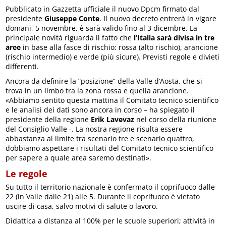
Pubblicato in Gazzetta ufficiale il nuovo Dpcm firmato dal
presidente
Giuseppe Conte
. Il nuovo decreto entrerà in vigore
domani, 5 novembre, è sarà valido fino al 3 dicembre. La
principale novità riguarda il fatto che
l’Italia sarà divisa in tre
aree
in base alla fasce di rischio: rossa (alto rischio), arancione
(rischio intermedio) e verde (più sicure). Previsti regole e divieti
differenti.
Ancora da definire la “posizione” della Valle d’Aosta, che si
trova in un limbo tra la zona rossa e quella arancione.
«Abbiamo sentito questa mattina il Comitato tecnico scientifico
e le analisi dei dati sono ancora in corso – ha spiegato il
presidente della regione
Erik Lavevaz
nel corso della riunione
del Consiglio Valle -. La nostra regione risulta essere
abbastanza al limite tra scenario tre e scenario quattro,
dobbiamo aspettare i risultati del Comitato tecnico scientifico
per sapere a quale area saremo destinati».
Le regole
Su tutto il territorio nazionale è confermato il coprifuoco dalle
22 (in Valle dalle 21) alle 5. Durante il coprifuoco è vietato
uscire di casa, salvo motivi di salute o lavoro.
Didattica a distanza al 100% per le scuole superiori; attività in