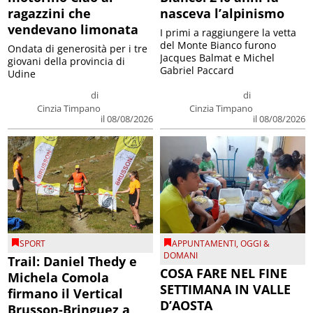
ragazzini che
nasceva l’alpinismo
vendevano limonata
I primi a raggiungere la vetta
del Monte Bianco furono
Ondata di generosità per i tre
Jacques Balmat e Michel
giovani della provincia di
Gabriel Paccard
Udine
di
di
Cinzia Timpano
Cinzia Timpano
il 08/08/2026
il 08/08/2026
SPORT
APPUNTAMENTI
,
OGGI &
DOMANI
Trail: Daniel Thedy e
COSA FARE NEL FINE
Michela Comola
SETTIMANA IN VALLE
firmano il Vertical
D’AOSTA
Brusson-Bringuez a