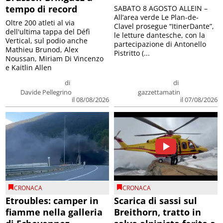
tempo di record
SABATO 8 AGOSTO ALLEIN –
All’area verde Le Plan-de-
Oltre 200 atleti al via
Clavel prosegue “ItinerDante”,
dell'ultima tappa del Défì
le letture dantesche, con la
Vertical, sul podio anche
partecipazione di Antonello
Mathieu Brunod, Alex
Pistritto (...
Noussan, Miriam Di Vincenzo
e Kaitlin Allen
di
di
Davide Pellegrino
gazzettamatin
il 08/08/2026
il 07/08/2026
CRONACA
CRONACA
Etroubles: camper in
Scarica di sassi sul
fiamme nella galleria
Breithorn, tratto in