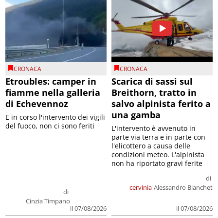
CRONACA
CRONACA
Etroubles: camper in
Scarica di sassi sul
fiamme nella galleria
Breithorn, tratto in
di Echevennoz
salvo alpinista ferito a
una gamba
E in corso l'intervento dei vigili
del fuoco, non ci sono feriti
L'intervento è avvenuto in
parte via terra e in parte con
l'elicottero a causa delle
condizioni meteo. L'alpinista
non ha riportato gravi ferite
di
cervinia
Alessandro Bianchet
di
Cinzia Timpano
il 07/08/2026
il 07/08/2026