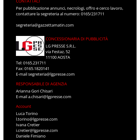
CONTATTACI
Per pubblicazione annunci, necrologi, offro e cerco lavoro,
contattare la segreteria al numero: 0165/231711
segreteria@gazzettamatin.com
CONCESSIONARIA DI PUBBLICITÀ
LG PRESSE S.R.L.
via Festaz, 52
11100 AOSTA
Tel: 0165.231711
Fax: 0165.1820141
E-mail
segreteria@lgpresse.com
RESPONSABILE DI AGENZIA
Arianna Gori Chisari
E-mail
a.chisari@lgpresse.com
Account
Luca Torino
l.torino@lgpresse.com
Ivana Cretier
i.cretier@lgpresse.com
Daniele Fimiano