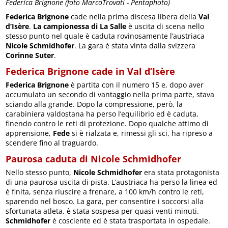
Federica Brignone (foto MarcoTrovati - Pentaphoto)
Federica Brignone
cade nella prima discesa libera della
Val
d’Isère
.
La campionessa di La Salle
è uscita di scena nello
stesso punto nel quale è caduta rovinosamente l’austriaca
Nicole Schmidhofer
. La gara è stata vinta dalla svizzera
Corinne Suter
.
Federica Brignone cade in Val d’Isère
Federica Brignone
è partita con il numero 15 e, dopo aver
accumulato un secondo di vantaggio nella prima parte, stava
sciando alla grande. Dopo la compressione, però, la
carabiniera valdostana ha perso l’equilibrio ed è caduta,
finendo contro le reti di protezione. Dopo qualche attimo di
apprensione,
Fede
si è rialzata e, rimessi gli sci, ha ripreso a
scendere fino al traguardo.
Paurosa caduta di Nicole Schmidhofer
Nello stesso punto,
Nicole Schmidhofer
era stata protagonista
di una paurosa uscita di pista. L’austriaca ha perso la linea ed
è finita, senza riuscire a frenare, a 100 km/h contro le reti,
sparendo nel bosco. La gara, per consentire i soccorsi alla
sfortunata atleta, è stata sospesa per quasi venti minuti.
Schmidhofer
è cosciente ed è stata trasportata in ospedale.