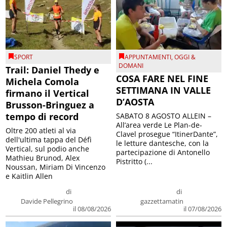
SPORT
APPUNTAMENTI
,
OGGI &
DOMANI
Trail: Daniel Thedy e
COSA FARE NEL FINE
Michela Comola
SETTIMANA IN VALLE
firmano il Vertical
D’AOSTA
Brusson-Bringuez a
tempo di record
SABATO 8 AGOSTO ALLEIN –
All’area verde Le Plan-de-
Oltre 200 atleti al via
Clavel prosegue “ItinerDante”,
dell'ultima tappa del Défì
le letture dantesche, con la
Vertical, sul podio anche
partecipazione di Antonello
Mathieu Brunod, Alex
Pistritto (...
Noussan, Miriam Di Vincenzo
e Kaitlin Allen
di
di
Davide Pellegrino
gazzettamatin
il 08/08/2026
il 07/08/2026