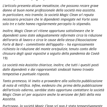
L’articolo presenta alcune inesattezze, che possono recare grave
danno al buon nome professionale della società mia assistita.
In particolare, mio tramite, la società Magic Clean srl reputa
necessario precisare che le dipendenti impiegate nel Forte sono
solo tre e tutte hanno regolarmente percepito lo stipendio.
Inoltre, Magic Clean srl ritiene opportuno sottolineare che le
dipendenti sono state adeguatamente informate circa la riduzione
dell’orario di lavoro e circa le cause della stessa (l’Associazione
Forte di Bard – committente dell’appalto – ha espressamente
richiesto la riduzione del monte ore/pulizie, tenuto conto della
chiusura degli spazi espostivi a seguito della pandemia da Covid-
19).
La società mia Assistita chiarisce, inoltre, che tutti i quesiti posti
dalle dipendenti e dai rappresentati sindacali hanno trovato
tempestiva e puntuale risposta.
Tanto premesso, Vi invito a provvedere alla sollecita pubblicazione
di nota di rettifica. Infine, evidenzio che, prima della pubblicazione
dell’articolo odierno, sarebbe stato opportuno contattare la società
Magic Clean srl per acquisire anche la versione dei fatti della mia
Assistita.
Purtroppo, la società Magic Clean srl non è stata tempestivamente