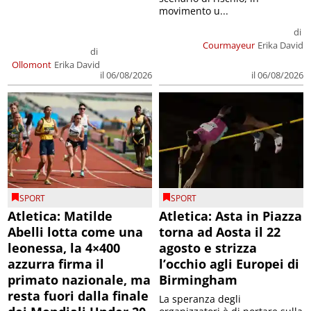
movimento u...
di
Courmayeur
Erika David
di
Ollomont
Erika David
il 06/08/2026
il 06/08/2026
SPORT
SPORT
Atletica: Matilde
Atletica: Asta in Piazza
Abelli lotta come una
torna ad Aosta il 22
leonessa, la 4×400
agosto e strizza
azzurra firma il
l’occhio agli Europei di
primato nazionale, ma
Birmingham
resta fuori dalla finale
La speranza degli