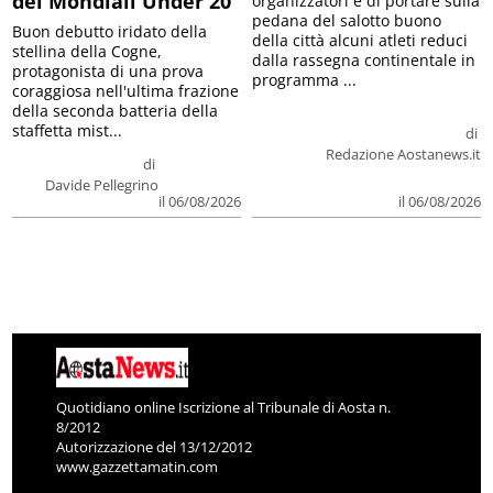
dei Mondiali Under 20
organizzatori è di portare sulla
pedana del salotto buono
Buon debutto iridato della
della città alcuni atleti reduci
stellina della Cogne,
dalla rassegna continentale in
protagonista di una prova
programma ...
coraggiosa nell'ultima frazione
della seconda batteria della
staffetta mist...
di
Redazione Aostanews.it
di
Davide Pellegrino
il 06/08/2026
il 06/08/2026
Quotidiano online Iscrizione al Tribunale di Aosta n.
8/2012
Autorizzazione del 13/12/2012
www.gazzettamatin.com