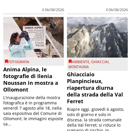
il 06/08/2026
il 06/08/2026
FOTOGRAFIA
AMBIENTE
,
GHIACCIAI
,
MONTAGNA
Anima Alpina, le
Ghiacciaio
fotografie di Ilenia
Planpincieux,
Noussan in mostra a
riapertura diurna
Ollomont
della strada della Val
L'inaugurazione della mostra
Ferret
fotografica è in programma
venerdì 7 agosto alle 18, nella
Riapre oggi, giovedì 6 agosto,
sala espositiva del Comune di
solo di giorno e solo in
Ollomont; le immagini esposte
discesa, la strada comunale
sa...
della Val Ferret; si riduce lo
scenario di rischio, in