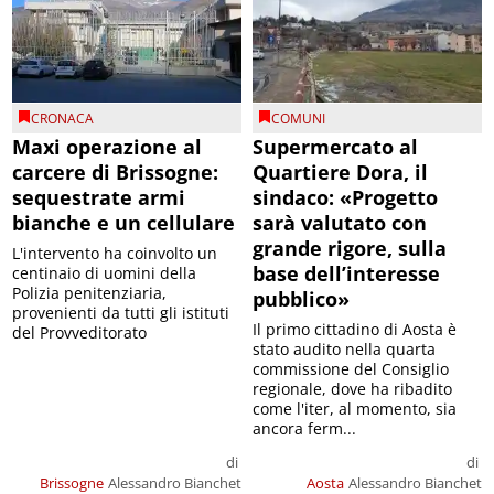
CRONACA
COMUNI
Maxi operazione al
Supermercato al
carcere di Brissogne:
Quartiere Dora, il
sequestrate armi
sindaco: «Progetto
bianche e un cellulare
sarà valutato con
grande rigore, sulla
L'intervento ha coinvolto un
base dell’interesse
centinaio di uomini della
Polizia penitenziaria,
pubblico»
provenienti da tutti gli istituti
Il primo cittadino di Aosta è
del Provveditorato
stato audito nella quarta
commissione del Consiglio
regionale, dove ha ribadito
come l'iter, al momento, sia
ancora ferm...
di
di
Brissogne
Alessandro Bianchet
Aosta
Alessandro Bianchet