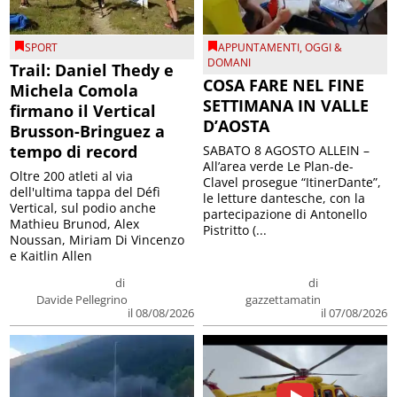
SPORT
APPUNTAMENTI
,
OGGI &
DOMANI
Trail: Daniel Thedy e
COSA FARE NEL FINE
Michela Comola
SETTIMANA IN VALLE
firmano il Vertical
D’AOSTA
Brusson-Bringuez a
tempo di record
SABATO 8 AGOSTO ALLEIN –
All’area verde Le Plan-de-
Oltre 200 atleti al via
Clavel prosegue “ItinerDante”,
dell'ultima tappa del Défì
le letture dantesche, con la
Vertical, sul podio anche
partecipazione di Antonello
Mathieu Brunod, Alex
Pistritto (...
Noussan, Miriam Di Vincenzo
e Kaitlin Allen
di
di
Davide Pellegrino
gazzettamatin
il 08/08/2026
il 07/08/2026