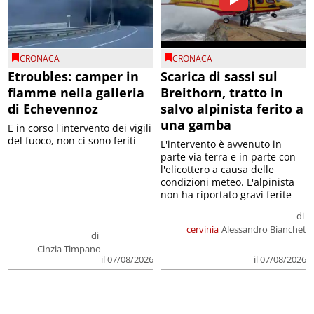
CRONACA
CRONACA
Etroubles: camper in
Scarica di sassi sul
fiamme nella galleria
Breithorn, tratto in
di Echevennoz
salvo alpinista ferito a
una gamba
E in corso l'intervento dei vigili
del fuoco, non ci sono feriti
L'intervento è avvenuto in
parte via terra e in parte con
l'elicottero a causa delle
condizioni meteo. L'alpinista
non ha riportato gravi ferite
di
cervinia
Alessandro Bianchet
di
Cinzia Timpano
il 07/08/2026
il 07/08/2026