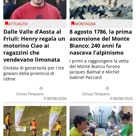
ATTUALITA'
MONTAGNA
Dalle Valle d’Aosta al
8 agosto 1786, la prima
Friuli: Henry regala un
ascensione del Monte
motorino Ciao ai
Bianco: 240 anni fa
ragazzini che
nasceva l’alpinismo
vendevano limonata
I primi a raggiungere la vetta
del Monte Bianco furono
Ondata di generosità per i tre
Jacques Balmat e Michel
giovani della provincia di
Gabriel Paccard
Udine
di
di
Cinzia Timpano
Cinzia Timpano
il 08/08/2026
il 08/08/2026