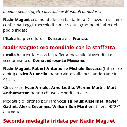
Il podio della staffetta maschile ai Mondiali di Andorra
Nadir Maguet
oro mondiale con la staffetta. Gli azzurri si sono
confermati oggi, mercoledì 3 marzo, sul gradino più alto del
podio iridato.
L’
Italia
ha preceduto la
Svizzera
e la
Francia
.
Nadir Maguet oro mondiale con la staffetta
L’
Italia
ha trionfato con la staffetta maschile ai Mondiali di
scialpinismo di
Comapedrosa-La Massana
.
Nadir Maguet
,
Robert Antonioli
e
Michele Boscacci
(tutti e tre
alpini) e
Nicolò Canclini
hanno vinto sulle nevi andorrane in
41’55”.
Gli svizzeri
Iwan Arnold
,
Arno Lietha
,
Werner Marti
e
Marti
Anthamatten
hanno chiuso secondi a 42”13.
Medaglia di bronzo per i francesi
Thibault Anselmet
,
Xavier
Gachet
,
Alexis Sévennec
,
William Bon Mardion
, terzi a 42’26”
alla vetta.
Seconda medaglia iridata per Nadir Maguet