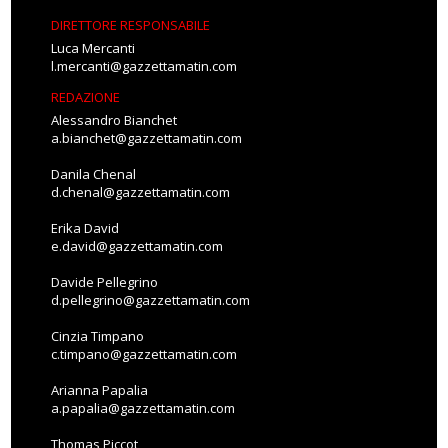
DIRETTORE RESPONSABILE
Luca Mercanti
l.mercanti@gazzettamatin.com
REDAZIONE
Alessandro Bianchet
a.bianchet@gazzettamatin.com
Danila Chenal
d.chenal@gazzettamatin.com
Erika David
e.david@gazzettamatin.com
Davide Pellegrino
d.pellegrino@gazzettamatin.com
Cinzia Timpano
c.timpano@gazzettamatin.com
Arianna Papalia
a.papalia@gazzettamatin.com
Thomas Piccot