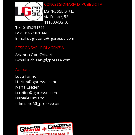
CONCESSIONARIA DI PUBBLICITÀ
LG PRESSE S.R.L.
via Festaz, 52
11100 AOSTA
Tel: 0165.231711
Fax: 0165.1820141
E-mail
segreteria@lgpresse.com
RESPONSABILE DI AGENZIA
Arianna Gori Chisari
E-mail
a.chisari@lgpresse.com
Account
Luca Torino
l.torino@lgpresse.com
Ivana Cretier
i.cretier@lgpresse.com
Daniele Fimiano
d.fimiano@lgpresse.com