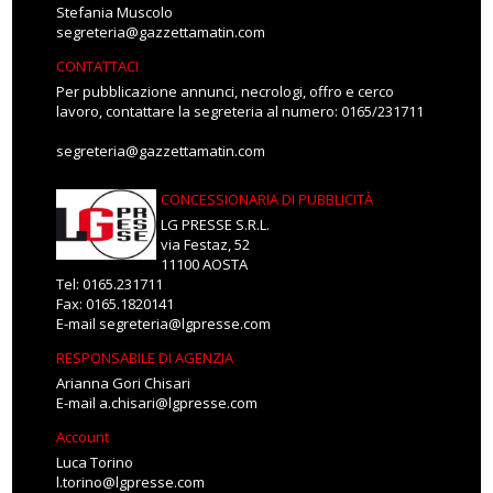
Stefania Muscolo
segreteria@gazzettamatin.com
CONTATTACI
Per pubblicazione annunci, necrologi, offro e cerco
lavoro, contattare la segreteria al numero: 0165/231711
segreteria@gazzettamatin.com
CONCESSIONARIA DI PUBBLICITÀ
LG PRESSE S.R.L.
via Festaz, 52
11100 AOSTA
Tel: 0165.231711
Fax: 0165.1820141
E-mail
segreteria@lgpresse.com
RESPONSABILE DI AGENZIA
Arianna Gori Chisari
E-mail
a.chisari@lgpresse.com
Account
Luca Torino
l.torino@lgpresse.com