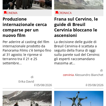
CINEMA
CRONACA
Produzione
Frana sul Cervino, le
internazionale cerca
guide di Breuil
comparse per un
Cervinia bloccano le
nuovo film
ascensioni
Per aderire al casting del film
La decisione delle guide di
internazionale prodotto da
Breuil Cervinia è scattata a
Panorama Films c'è tempo fino
seguito della frana di oggi
al 31 agosto; le riprese si
sulla parete sud del Cervino;
terranno tra il 21 e 25
gli esperti raccomandano
settembre...
massima at...
di
cervinia
Alessandro Bianchet
di
Erika David
il 05/08/2026
il 05/08/2026