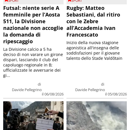
SPORT
SPORT
Futsal: niente serie A
Rugby: Matteo
femminile per l’Aosta
Sebastiani, dal ritiro
511, la Divisione
con le Zebre
nazionale non accoglie
all’Accademia Ivan
la domanda di
Francescato
ripescaggio
Inizio della nuova stagione
agonistica all'insegna delle
La Divisione calcio a 5 ha
soddisfazioni per il giovane
deciso di non varare un girone
talento dello Stade Valdôtain
dispari, lasciando il club del
capoluogo regionale in B;
ufficializzate le avversarie dei
gi...
di
di
Davide Pellegrino
Davide Pellegrino
il 06/08/2026
il 05/08/2026