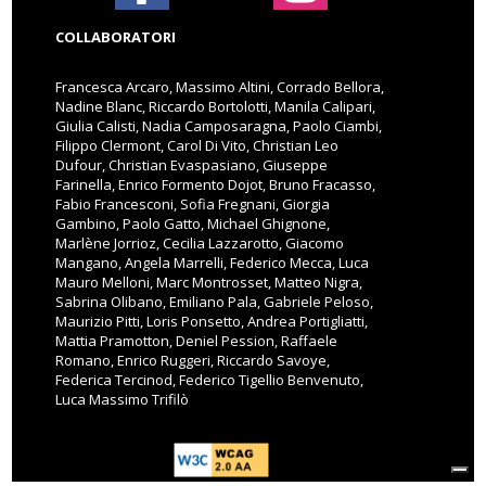
COLLABORATORI
Francesca Arcaro, Massimo Altini, Corrado Bellora,
Nadine Blanc, Riccardo Bortolotti, Manila Calipari,
Giulia Calisti, Nadia Camposaragna, Paolo Ciambi,
Filippo Clermont, Carol Di Vito, Christian Leo
Dufour, Christian Evaspasiano, Giuseppe
Farinella, Enrico Formento Dojot, Bruno Fracasso,
Fabio Francesconi, Sofia Fregnani, Giorgia
Gambino, Paolo Gatto, Michael Ghignone,
Marlène Jorrioz, Cecilia Lazzarotto, Giacomo
Mangano, Angela Marrelli, Federico Mecca, Luca
Mauro Melloni, Marc Montrosset, Matteo Nigra,
Sabrina Olibano, Emiliano Pala, Gabriele Peloso,
Maurizio Pitti, Loris Ponsetto, Andrea Portigliatti,
Mattia Pramotton, Deniel Pession, Raffaele
Romano, Enrico Ruggeri, Riccardo Savoye,
Federica Tercinod, Federico Tigellio Benvenuto,
Luca Massimo Trifilò