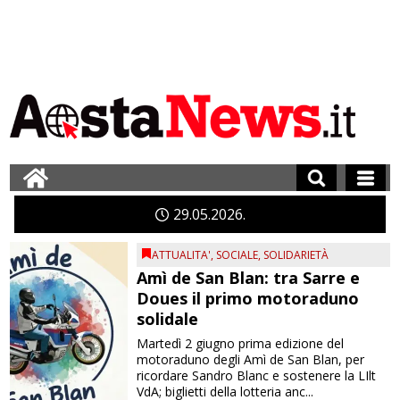
29
05
2026
ATTUALITA'
,
SOCIALE
,
SOLIDARIETÀ
Amì de San Blan: tra Sarre e
Doues il primo motoraduno
solidale
Martedì 2 giugno prima edizione del
motoraduno degli Amì de San Blan, per
ricordare Sandro Blanc e sostenere la LIlt
VdA; biglietti della lotteria anc...