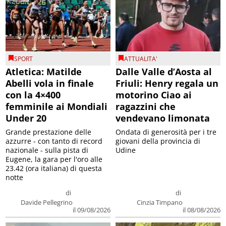
SPORT
ATTUALITA'
Atletica: Matilde
Dalle Valle d’Aosta al
Abelli vola in finale
Friuli: Henry regala un
con la 4×400
motorino Ciao ai
femminile ai Mondiali
ragazzini che
Under 20
vendevano limonata
Grande prestazione delle
Ondata di generosità per i tre
azzurre - con tanto di record
giovani della provincia di
nazionale - sulla pista di
Udine
Eugene, la gara per l'oro alle
23.42 (ora italiana) di questa
notte
di
di
Davide Pellegrino
Cinzia Timpano
il 09/08/2026
il 08/08/2026