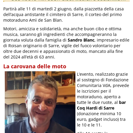
Partirà alle 11 di martedì 2 giugno, dalla piazzetta della casa
dell’acqua antistante il cimitero di Sarre, il corteo del primo
motoraduno Amì de San Blan.
Motori, amicizia e solidarietà, ma anche buon cibo e ottima
musica, saranno gli ingredienti che accompagneranno la
giornata voluta dalla famiglia di
Sandro Blanc
, impresario edile
di Roisan originario di Sarre, vigile del fuoco volontario per
oltre due decenni e appassionato di moto, mancato alla fine
del 2024 all’età di 63 anni.
La carovana delle moto
L’evento, realizzato grazie
al sostegno di Fondazione
Comunitaria VdA, prevede
le iscrizioni per il
motoraduno, aperto a
tutte le due ruote, al
bar
Coq Hardi di Sarre
(donazione minima 10
euro, gadget incluso) tra
le 10 e le 11.