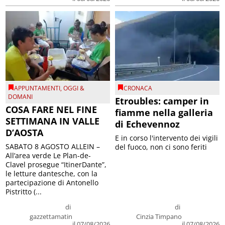
APPUNTAMENTI
,
OGGI &
CRONACA
DOMANI
Etroubles: camper in
COSA FARE NEL FINE
fiamme nella galleria
SETTIMANA IN VALLE
di Echevennoz
D’AOSTA
E in corso l'intervento dei vigili
SABATO 8 AGOSTO ALLEIN –
del fuoco, non ci sono feriti
All’area verde Le Plan-de-
Clavel prosegue “ItinerDante”,
le letture dantesche, con la
partecipazione di Antonello
Pistritto (...
di
di
gazzettamatin
Cinzia Timpano
il 07/08/2026
il 07/08/2026