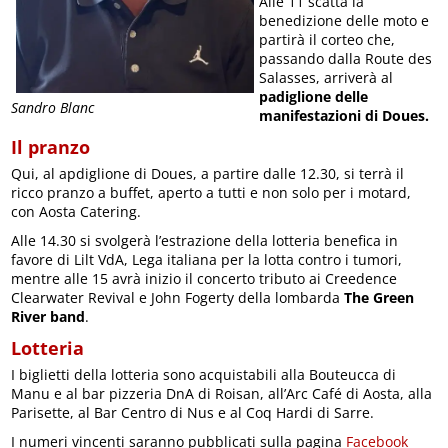
Alle 11 scatta la
benedizione delle moto e
partirà il corteo che,
passando dalla Route des
Salasses, arriverà al
padiglione delle
Sandro Blanc
manifestazioni di Doues.
Il pranzo
Qui, al apdiglione di Doues, a partire dalle 12.30, si terrà il
ricco pranzo a buffet, aperto a tutti e non solo per i motard,
con Aosta Catering.
Alle 14.30 si svolgerà l’estrazione della lotteria benefica in
favore di Lilt VdA, Lega italiana per la lotta contro i tumori,
mentre alle 15 avrà inizio il concerto tributo ai Creedence
Clearwater Revival e John Fogerty della lombarda
The Green
River band
.
Lotteria
I biglietti della lotteria sono acquistabili alla Bouteucca di
Manu e al bar pizzeria DnA di Roisan, all’Arc Café di Aosta, alla
Parisette, al Bar Centro di Nus e al Coq Hardi di Sarre.
I numeri vincenti saranno pubblicati sulla pagina
Facebook