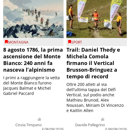
MONTAGNA
SPORT
8 agosto 1786, la prima
Trail: Daniel Thedy e
ascensione del Monte
Michela Comola
Bianco: 240 anni fa
firmano il Vertical
nasceva l’alpinismo
Brusson-Bringuez a
tempo di record
I primi a raggiungere la vetta
del Monte Bianco furono
Oltre 200 atleti al via
Jacques Balmat e Michel
dell'ultima tappa del Défì
Gabriel Paccard
Vertical, sul podio anche
Mathieu Brunod, Alex
Noussan, Miriam Di Vincenzo
e Kaitlin Allen
di
di
Cinzia Timpano
Davide Pellegrino
il 08/08/2026
il 08/08/2026