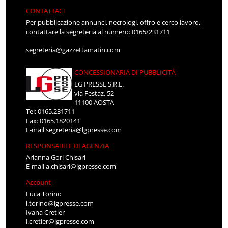
CONTATTACI
Per pubblicazione annunci, necrologi, offro e cerco lavoro,
contattare la segreteria al numero: 0165/231711
segreteria@gazzettamatin.com
CONCESSIONARIA DI PUBBLICITÀ
LG PRESSE S.R.L.
via Festaz, 52
11100 AOSTA
Tel: 0165.231711
Fax: 0165.1820141
E-mail
segreteria@lgpresse.com
RESPONSABILE DI AGENZIA
Arianna Gori Chisari
E-mail
a.chisari@lgpresse.com
Account
Luca Torino
l.torino@lgpresse.com
Ivana Cretier
i.cretier@lgpresse.com