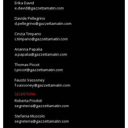
Erika David
e.david@gazzettamatin.com
Davide Pellegrino
d.pellegrino@gazzettamatin.com
Cinzia Timpano
c.timpano@gazzettamatin.com
Arianna Papalia
a.papalia@gazzettamatin.com
Thomas Piccot
t.piccot@gazzettamatin.com
Fausto Vassoney
f.vassoney@gazzettamatin.com
SEGRETERIA
Roberta Prodoti
segreteria@gazzettamatin.com
Stefania Muscolo
segreteria@gazzettamatin.com