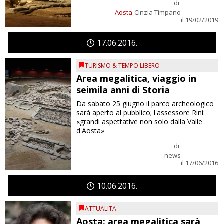
di
Aosta
Cinzia Timpano
il 19/02/2019
17
06
2016
TURISMO & TEMPO LIBERO
Area megalitica, viaggio in
seimila anni di Storia
Da sabato 25 giugno il parco archeologico
sarà aperto al pubblico; l'assessore Rini:
«grandi aspettative non solo dalla Valle
d'Aosta»
di
news
il 17/06/2016
10
06
2016
ATTUALITA'
Aosta: area megalitica sarà