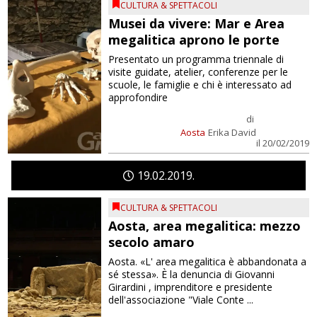
CULTURA & SPETTACOLI
Musei da vivere: Mar e Area
megalitica aprono le porte
Presentato un programma triennale di
visite guidate, atelier, conferenze per le
scuole, le famiglie e chi è interessato ad
approfondire
di
Aosta
Erika David
il 20/02/2019
19
02
2019
CULTURA & SPETTACOLI
Aosta, area megalitica: mezzo
secolo amaro
Aosta. «L' area megalitica è abbandonata a
sé stessa». È la denuncia di Giovanni
Girardini , imprenditore e presidente
dell'associazione "Viale Conte ...