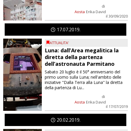
di
Aosta
Erika David
il 30/09/2020
17
07
2019
ATTUALITA'
Luna: dall’Area megalitica la
diretta della partenza
dell’astronauta Parmitano
Sabato 20 luglio è il 50° anniversario del
primo uomo sulla Luna; nell'ambito delle
iniziative "Dalla Terra alla Luna" la diretta
della partenza di Lu...
di
Aosta
Erika David
il 17/07/2019
20
02
2019