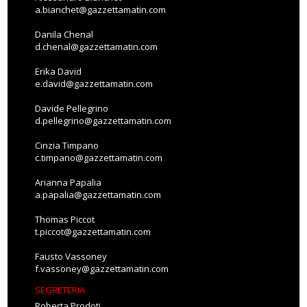
a.bianchet@gazzettamatin.com
Danila Chenal
d.chenal@gazzettamatin.com
Erika David
e.david@gazzettamatin.com
Davide Pellegrino
d.pellegrino@gazzettamatin.com
Cinzia Timpano
c.timpano@gazzettamatin.com
Arianna Papalia
a.papalia@gazzettamatin.com
Thomas Piccot
t.piccot@gazzettamatin.com
Fausto Vassoney
f.vassoney@gazzettamatin.com
SEGRETERIA
Roberta Prodoti