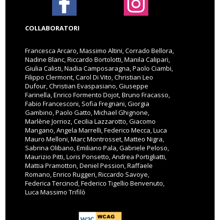
COLLABORATORI
Francesca Arcaro, Massimo Altini, Corrado Bellora,
Nadine Blanc, Riccardo Bortolotti, Manila Calipari,
Giulia Calisti, Nadia Camposaragna, Paolo Ciambi,
Filippo Clermont, Carol Di Vito, Christian Leo
Dufour, Christian Evaspasiano, Giuseppe
Farinella, Enrico Formento Dojot, Bruno Fracasso,
Fabio Francesconi, Sofia Fregnani, Giorgia
Gambino, Paolo Gatto, Michael Ghignone,
Marlène Jorrioz, Cecilia Lazzarotto, Giacomo
Mangano, Angela Marrelli, Federico Mecca, Luca
Mauro Melloni, Marc Montrosset, Matteo Nigra,
Sabrina Olibano, Emiliano Pala, Gabriele Peloso,
Maurizio Pitti, Loris Ponsetto, Andrea Portigliatti,
Mattia Pramotton, Deniel Pession, Raffaele
Romano, Enrico Ruggeri, Riccardo Savoye,
Federica Tercinod, Federico Tigellio Benvenuto,
Luca Massimo Trifilò