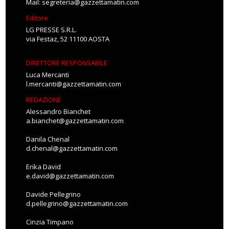
Mail:
segreteria@gazzettamatin.com
Editore
LG PRESSE S.R.L.
via Festaz, 52 11100 AOSTA
DIRETTORE RESPONSABILE
Luca Mercanti
l.mercanti@gazzettamatin.com
REDAZIONE
Alessandro Bianchet
a.bianchet@gazzettamatin.com
Danila Chenal
d.chenal@gazzettamatin.com
Erika David
e.david@gazzettamatin.com
Davide Pellegrino
d.pellegrino@gazzettamatin.com
Cinzia Timpano