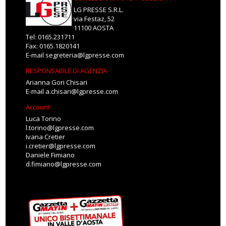
LG PRESSE S.R.L.
via Festaz, 52
11100 AOSTA
Tel: 0165.231711
Fax: 0165.1820141
E-mail
segreteria@lgpresse.com
RESPONSABILE DI AGENZIA
Arianna Gori Chisari
E-mail
a.chisari@lgpresse.com
Account
Luca Torino
l.torino@lgpresse.com
Ivana Cretier
i.cretier@lgpresse.com
Daniele Fimiano
d.fimiano@lgpresse.com