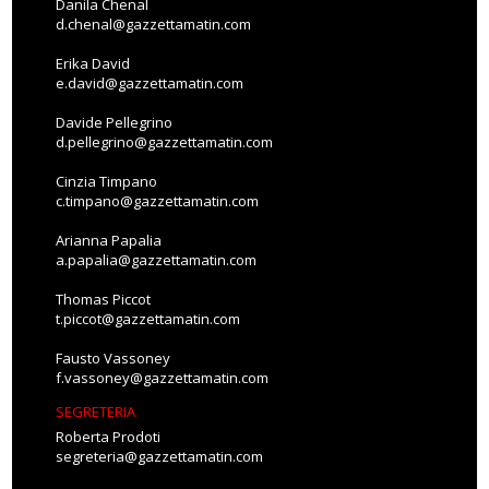
Danila Chenal
d.chenal@gazzettamatin.com
Erika David
e.david@gazzettamatin.com
Davide Pellegrino
d.pellegrino@gazzettamatin.com
Cinzia Timpano
c.timpano@gazzettamatin.com
Arianna Papalia
a.papalia@gazzettamatin.com
Thomas Piccot
t.piccot@gazzettamatin.com
Fausto Vassoney
f.vassoney@gazzettamatin.com
SEGRETERIA
Roberta Prodoti
segreteria@gazzettamatin.com