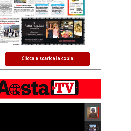
Clicca e scarica la copia