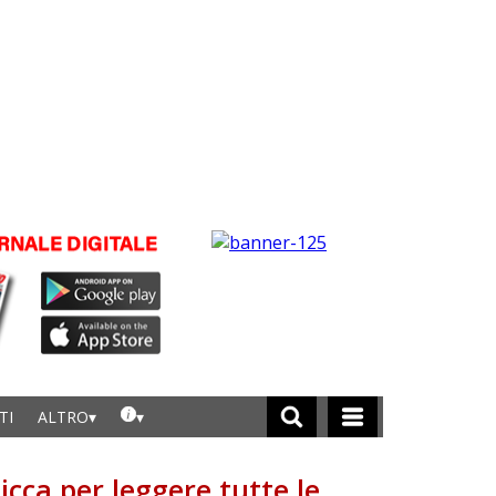
TI
ALTRO
licca per leggere tutte le