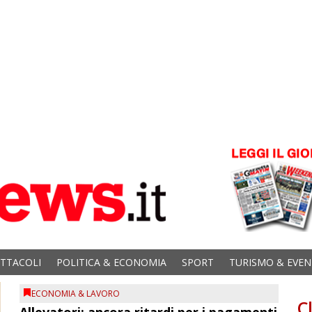
ETTACOLI
POLITICA & ECONOMIA
SPORT
TURISMO & EVEN
ECONOMIA & LAVORO
C