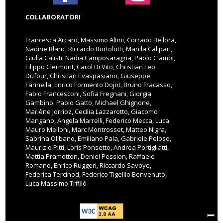
COLLABORATORI
Francesca Arcaro, Massimo Altini, Corrado Bellora,
Nadine Blanc, Riccardo Bortolotti, Manila Calipari,
Giulia Calisti, Nadia Camposaragna, Paolo Ciambi,
Filippo Clermont, Carol Di Vito, Christian Leo
Dufour, Christian Evaspasiano, Giuseppe
Farinella, Enrico Formento Dojot, Bruno Fracasso,
Fabio Francesconi, Sofia Fregnani, Giorgia
Gambino, Paolo Gatto, Michael Ghignone,
Marlène Jorrioz, Cecilia Lazzarotto, Giacomo
Mangano, Angela Marrelli, Federico Mecca, Luca
Mauro Melloni, Marc Montrosset, Matteo Nigra,
Sabrina Olibano, Emiliano Pala, Gabriele Peloso,
Maurizio Pitti, Loris Ponsetto, Andrea Portigliatti,
Mattia Pramotton, Deniel Pession, Raffaele
Romano, Enrico Ruggeri, Riccardo Savoye,
Federica Tercinod, Federico Tigellio Benvenuto,
Luca Massimo Trifilò