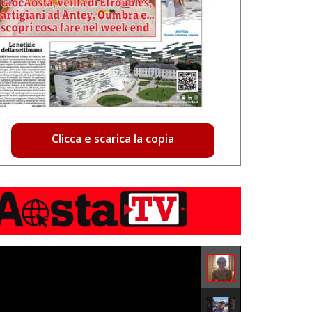
Clicca e scarica la copia