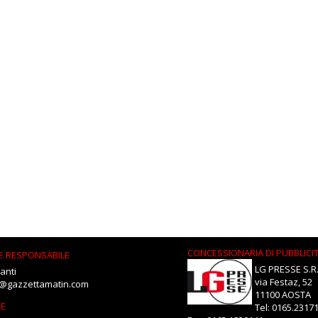
CONCESSIONARIA DI PUBBLICI
E RESPONSABILE
LG PRESSE S.R.
anti
via Festaz, 52
i@gazzettamatin.com
11100 AOSTA
NE
Tel: 0165.2317