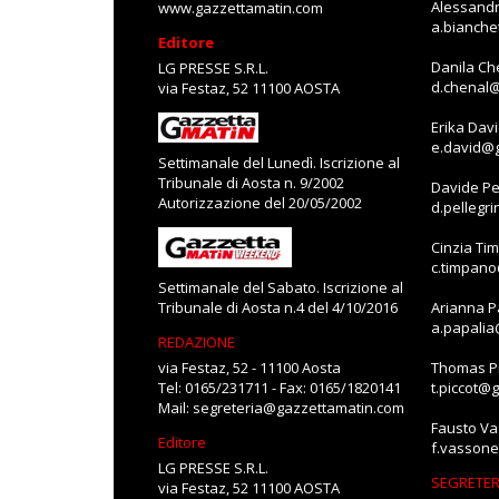
Alessandr
www.gazzettamatin.com
a.bianch
Editore
Danila Ch
LG PRESSE S.R.L.
d.chenal
via Festaz, 52 11100 AOSTA
Erika Dav
e.david@
Settimanale del Lunedì. Iscrizione al
Tribunale di Aosta n. 9/2002
Davide Pe
Autorizzazione del 20/05/2002
d.pellegr
Cinzia Ti
c.timpan
Settimanale del Sabato. Iscrizione al
Tribunale di Aosta n.4 del 4/10/2016
Arianna P
a.papali
REDAZIONE
via Festaz, 52 - 11100 Aosta
Thomas Pi
Tel: 0165/231711 - Fax: 0165/1820141
t.piccot@
Mail:
segreteria@gazzettamatin.com
Fausto V
Editore
f.vasson
LG PRESSE S.R.L.
SEGRETER
via Festaz, 52 11100 AOSTA