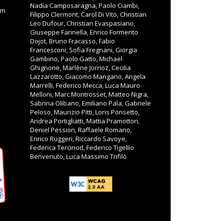
Nadia Camposaragna, Paolo Ciambi,
om
Filippo Clermont, Carol Di Vito, Christian
Leo Dufour, Christian Evaspasiano,
Giuseppe Farinella, Enrico Formento
Dojot, Bruno Fracasso, Fabio
Francesconi, Sofia Fregnani, Giorgia
Gambino, Paolo Gatto, Michael
Ghignone, Marlène Jorrioz, Cecilia
Lazzarotto, Giacomo Mangano, Angela
Marrelli, Federico Mecca, Luca Mauro
Melloni, Marc Montrosset, Matteo Nigra,
Sabrina Olibano, Emiliano Pala, Gabriele
Peloso, Maurizio Pitti, Loris Ponsetto,
Andrea Portigliatti, Mattia Pramotton,
Deniel Pession, Raffaele Romano,
Enrico Ruggeri, Riccardo Savoye,
Federica Tercinod, Federico Tigellio
Benvenuto, Luca Massimo Trifilò