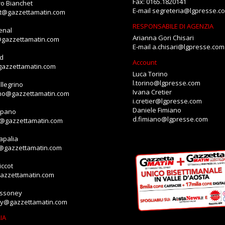
Fax: 0165.1820141
o Bianchet
E-mail
segreteria@lgpresse.c
et@gazzettamatin.com
RESPONSABILE DI AGENZIA
enal
Arianna Gori Chisari
@gazzettamatin.com
E-mail
a.chisari@lgpresse.com
id
Account
gazzettamatin.com
Luca Torino
l.torino@lgpresse.com
llegrino
Ivana Cretier
ino@gazzettamatin.com
i.cretier@lgpresse.com
Daniele Fimiano
mpano
d.fimiano@lgpresse.com
o@gazzettamatin.com
apalia
a@gazzettamatin.com
ccot
gazzettamatin.com
assoney
ey@gazzettamatin.com
IA