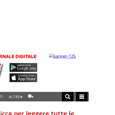
TI
ALTRO
licca per leggere tutte le