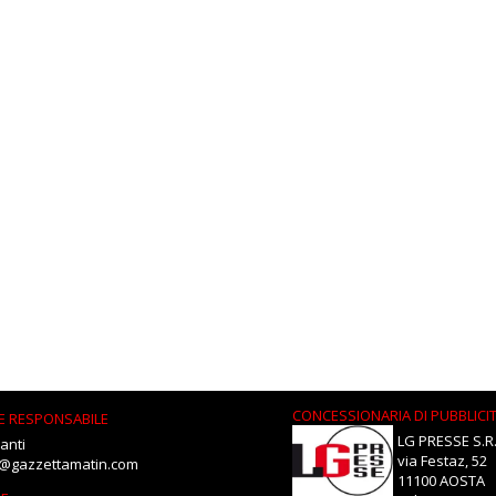
CONCESSIONARIA DI PUBBLICI
E RESPONSABILE
LG PRESSE S.R.
anti
via Festaz, 52
i@gazzettamatin.com
11100 AOSTA