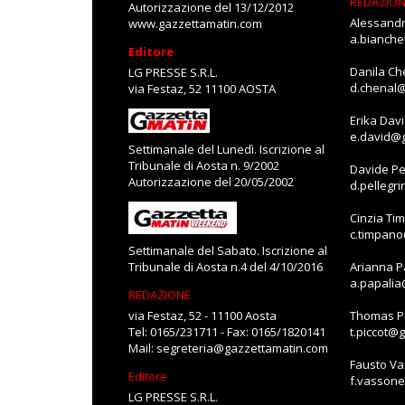
REDAZIO
Autorizzazione del 13/12/2012
Alessandr
www.gazzettamatin.com
a.bianch
Editore
Danila Ch
LG PRESSE S.R.L.
d.chenal
via Festaz, 52 11100 AOSTA
Erika Dav
e.david@
Settimanale del Lunedì. Iscrizione al
Tribunale di Aosta n. 9/2002
Davide Pe
Autorizzazione del 20/05/2002
d.pellegr
Cinzia Ti
c.timpan
Settimanale del Sabato. Iscrizione al
Tribunale di Aosta n.4 del 4/10/2016
Arianna P
a.papali
REDAZIONE
via Festaz, 52 - 11100 Aosta
Thomas Pi
Tel: 0165/231711 - Fax: 0165/1820141
t.piccot@
Mail:
segreteria@gazzettamatin.com
Fausto V
Editore
f.vasson
LG PRESSE S.R.L.