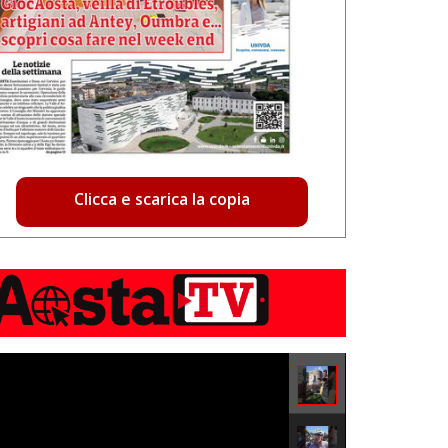
Clicca e scarica la copia