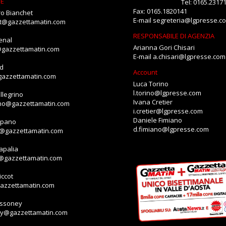
NE
Tel: 0165.2317
Fax: 0165.1820141
o Bianchet
E-mail
segreteria@lgpresse.c
et@gazzettamatin.com
RESPONSABILE DI AGENZIA
enal
Arianna Gori Chisari
@gazzettamatin.com
E-mail
a.chisari@lgpresse.com
id
Account
gazzettamatin.com
Luca Torino
l.torino@lgpresse.com
llegrino
Ivana Cretier
ino@gazzettamatin.com
i.cretier@lgpresse.com
Daniele Fimiano
mpano
d.fimiano@lgpresse.com
o@gazzettamatin.com
apalia
a@gazzettamatin.com
ccot
gazzettamatin.com
assoney
ey@gazzettamatin.com