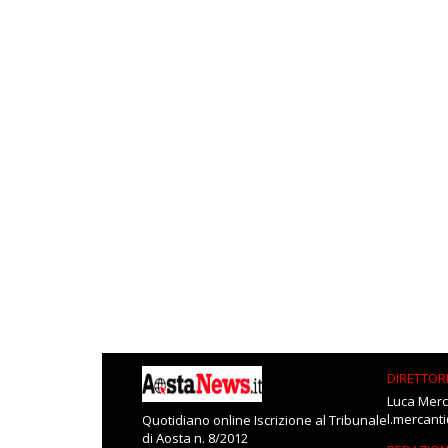
DIRETTOR
Luca Merc
l.mercant
Quotidiano online Iscrizione al Tribunale
di Aosta n. 8/2012