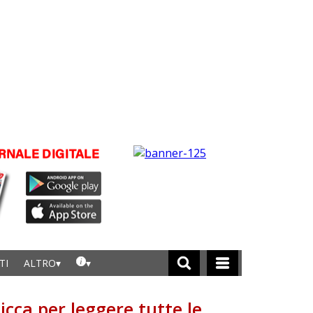
TI
ALTRO
licca per leggere tutte le