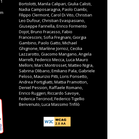
11
Bortolotti, Manila Calipari, Giulia Calisti,
Nadia Camposaragna, Paolo Ciambi,
om
Filippo Clermont, Carol Di Vito, Christian
Leo Dufour, Christian Evaspasiano,
Giuseppe Farinella, Enrico Formento
Dojot, Bruno Fracasso, Fabio
Francesconi, Sofia Fregnani, Giorgia
Gambino, Paolo Gatto, Michael
Ghignone, Marlène Jorrioz, Cecilia
Lazzarotto, Giacomo Mangano, Angela
Marrelli, Federico Mecca, Luca Mauro
Melloni, Marc Montrosset, Matteo Nigra,
Sabrina Olibano, Emiliano Pala, Gabriele
Peloso, Maurizio Pitti, Loris Ponsetto,
Andrea Portigliatti, Mattia Pramotton,
Deniel Pession, Raffaele Romano,
Enrico Ruggeri, Riccardo Savoye,
Federica Tercinod, Federico Tigellio
Benvenuto, Luca Massimo Trifilò