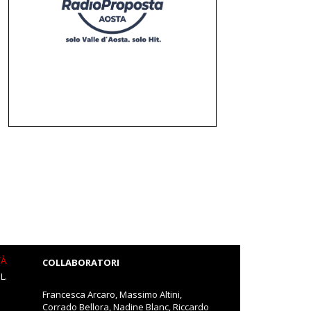
TÀ
COLLABORATORI
L.
Francesca Arcaro, Massimo Altini,
Corrado Bellora, Nadine Blanc, Riccardo