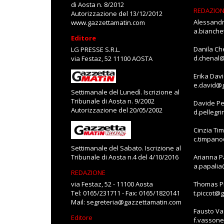
di Aosta n. 8/2012
REDAZIO
Autorizzazione del 13/12/2012
Alessandr
www.gazzettamatin.com
a.bianch
Editore
Danila Ch
LG PRESSE S.R.L.
d.chenal
via Festaz, 52 11100 AOSTA
Erika Dav
e.david@
Settimanale del Lunedì. Iscrizione al
Tribunale di Aosta n. 9/2002
Davide Pe
Autorizzazione del 20/05/2002
d.pellegr
Cinzia Ti
c.timpan
Settimanale del Sabato. Iscrizione al
Tribunale di Aosta n.4 del 4/10/2016
Arianna P
a.papali
REDAZIONE
via Festaz, 52 - 11100 Aosta
Thomas Pi
Tel: 0165/231711 - Fax: 0165/1820141
t.piccot@
Mail:
segreteria@gazzettamatin.com
Fausto V
Editore
f.vasson