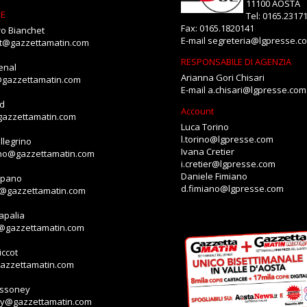
11100 AOSTA
NE
Tel: 0165.2317
Fax: 0165.1820141
o Bianchet
E-mail
segreteria@lgpresse.c
et@gazzettamatin.com
RESPONSABILE DI AGENZIA
enal
Arianna Gori Chisari
@gazzettamatin.com
E-mail
a.chisari@lgpresse.com
id
Account
gazzettamatin.com
Luca Torino
l.torino@lgpresse.com
llegrino
Ivana Cretier
ino@gazzettamatin.com
i.cretier@lgpresse.com
Daniele Fimiano
mpano
d.fimiano@lgpresse.com
o@gazzettamatin.com
apalia
a@gazzettamatin.com
ccot
gazzettamatin.com
assoney
ey@gazzettamatin.com