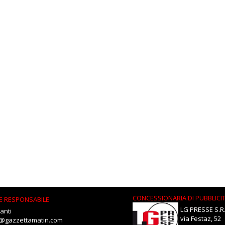
CONCESSIONARIA DI PUBBLICI
E RESPONSABILE
LG PRESSE S.R.
anti
via Festaz, 52
i@gazzettamatin.com