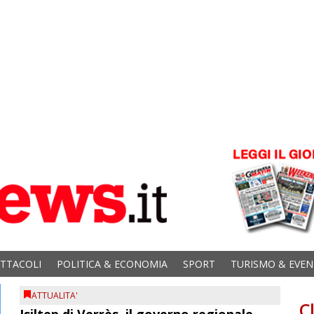
ETTACOLI
POLITICA & ECONOMIA
SPORT
TURISMO & EVEN
ATTUALITA'
C