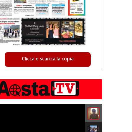
Clicca e scarica la copia