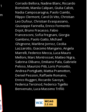
Corrado Bellora, Nadine Blanc, Riccardo
11
Bortolotti, Manila Calipari, Giulia Calisti,
Nadia Camposaragna, Paolo Ciambi,
om
Filippo Clermont, Carol Di Vito, Christian
Leo Dufour, Christian Evaspasiano,
Giuseppe Farinella, Enrico Formento
Dojot, Bruno Fracasso, Fabio
Francesconi, Sofia Fregnani, Giorgia
Gambino, Paolo Gatto, Michael
Ghignone, Marlène Jorrioz, Cecilia
Lazzarotto, Giacomo Mangano, Angela
Marrelli, Federico Mecca, Luca Mauro
Melloni, Marc Montrosset, Matteo Nigra,
Sabrina Olibano, Emiliano Pala, Gabriele
Peloso, Maurizio Pitti, Loris Ponsetto,
Andrea Portigliatti, Mattia Pramotton,
Deniel Pession, Raffaele Romano,
Enrico Ruggeri, Riccardo Savoye,
Federica Tercinod, Federico Tigellio
Benvenuto, Luca Massimo Trifilò