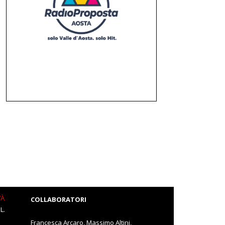
TÀ
COLLABORATORI
L.
Francesca Arcaro, Massimo Altini,