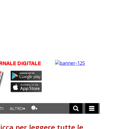
TI
ALTRO
licca per leggere tutte le