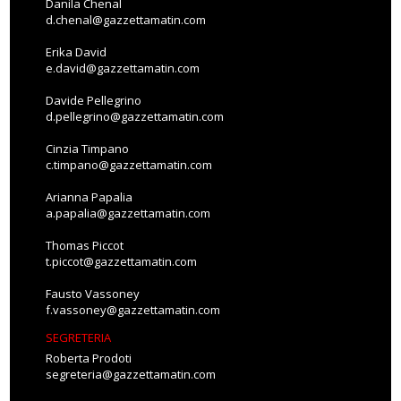
Danila Chenal
d.chenal@gazzettamatin.com
Erika David
e.david@gazzettamatin.com
Davide Pellegrino
d.pellegrino@gazzettamatin.com
Cinzia Timpano
c.timpano@gazzettamatin.com
Arianna Papalia
a.papalia@gazzettamatin.com
Thomas Piccot
t.piccot@gazzettamatin.com
Fausto Vassoney
f.vassoney@gazzettamatin.com
SEGRETERIA
Roberta Prodoti
segreteria@gazzettamatin.com