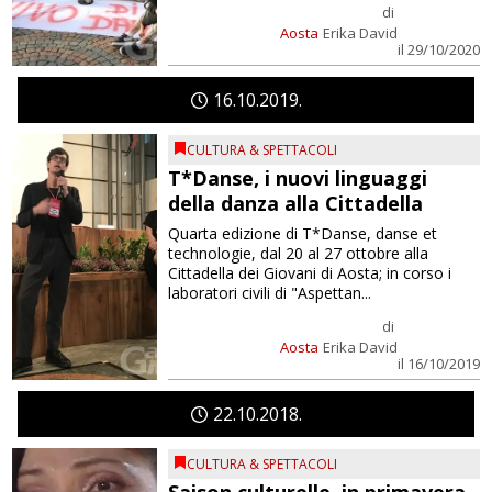
di
Aosta
Erika David
il 29/10/2020
16
10
2019
CULTURA & SPETTACOLI
T*Danse, i nuovi linguaggi
della danza alla Cittadella
Quarta edizione di T*Danse, danse et
technologie, dal 20 al 27 ottobre alla
Cittadella dei Giovani di Aosta; in corso i
laboratori civili di "Aspettan...
di
Aosta
Erika David
il 16/10/2019
22
10
2018
CULTURA & SPETTACOLI