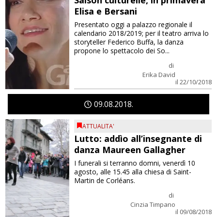
Saison culturelle, in primavera
Elisa e Bersani
Presentato oggi a palazzo regionale il
calendario 2018/2019; per il teatro arriva lo
storyteller Federico Buffa, la danza
propone lo spettacolo dei So...
di
Erika David
il 22/10/2018
09
08
2018
ATTUALITA'
Lutto: addìo all’insegnante di
danza Maureen Gallagher
I funerali si terranno domni, venerdì 10
agosto, alle 15.45 alla chiesa di Saint-
Martin de Corléans.
di
Cinzia Timpano
il 09/08/2018