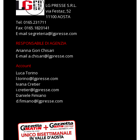
LG PRESSE S.R.L.
via Festaz, 52
11100 AOSTA
Tel: 0165.231711
Fax: 0165.1820141
E-mail
segreteria@lgpresse.com
RESPONSABILE DI AGENZIA
Arianna Gori Chisari
E-mail
a.chisari@lgpresse.com
Account
Luca Torino
l.torino@lgpresse.com
Ivana Cretier
i.cretier@lgpresse.com
Daniele Fimiano
d.fimiano@lgpresse.com