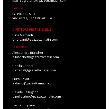
Mail:
segreteria@gazzettamatin.com
Editore
LG PRESSE S.R.L.
via Festaz, 52 11100 AOSTA
DIRETTORE RESPONSABILE
Luca Mercanti
l.mercanti@gazzettamatin.com
REDAZIONE
Alessandro Bianchet
a.bianchet@gazzettamatin.com
Danila Chenal
d.chenal@gazzettamatin.com
Erika David
e.david@gazzettamatin.com
Davide Pellegrino
d.pellegrino@gazzettamatin.com
Cinzia Timpano