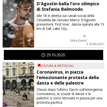
D’Agostin balla l’oro olimpico
di Stefania Belmondo
Alle 18 in diretta sui canali social della
Cittadella dei Giovani Marco D'Agostin
presenterà 'First love', danza ispirata alla 15
km di Salt Lake City...
di
Erika David
il 15/05/2021
29
10
2020
CULTURA & SPETTACOLI
Coronavirus, in piazza
l’emozionante protesta della
danza e delle palestre
Chiuse dopo l'ultimo Dpcm sull'emergenza
Coronavirus, le scuole di danze e le
palestre si sono ritrovate in piazza per una
protesta pacifica