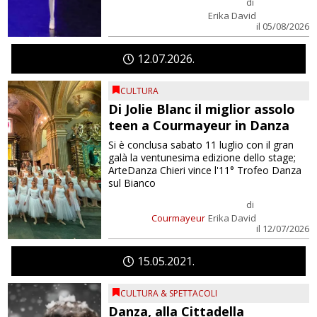
di
Erika David
il 05/08/2026
12
07
2026
CULTURA
Di Jolie Blanc il miglior assolo
teen a Courmayeur in Danza
Si è conclusa sabato 11 luglio con il gran
galà la ventunesima edizione dello stage;
ArteDanza Chieri vince l'11° Trofeo Danza
sul Bianco
di
Courmayeur
Erika David
il 12/07/2026
15
05
2021
CULTURA & SPETTACOLI
Danza, alla Cittadella