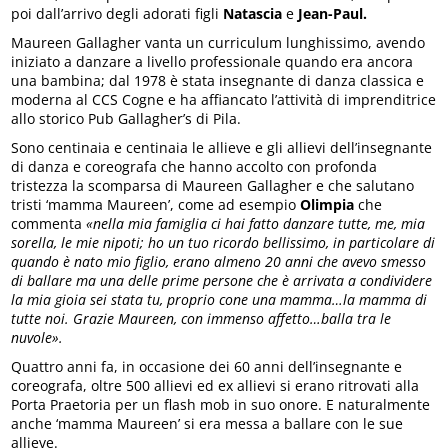
poi dall’arrivo degli adorati figli
Natascia
e
Jean-Paul.
Maureen Gallagher vanta un curriculum lunghissimo, avendo
iniziato a danzare a livello professionale quando era ancora
una bambina; dal 1978 è stata insegnante di danza classica e
moderna al CCS Cogne e ha affiancato l’attività di imprenditrice
allo storico Pub Gallagher’s di Pila.
Sono centinaia e centinaia le allieve e gli allievi dell’insegnante
di danza e coreografa che hanno accolto con profonda
tristezza la scomparsa di Maureen Gallagher e che salutano
tristi ‘mamma Maureen’, come ad esempio
Olimpia
che
commenta
«nella mia famiglia ci hai fatto danzare tutte, me, mia
sorella, le mie nipoti; ho un tuo ricordo bellissimo, in particolare di
quando è nato mio figlio, erano almeno 20 anni che avevo smesso
di ballare ma una delle prime persone che è arrivata a condividere
la mia gioia sei stata tu, proprio cone una mamma…la mamma di
tutte noi. Grazie Maureen, con immenso affetto…balla tra le
nuvole».
Quattro anni fa, in occasione dei 60 anni dell’insegnante e
coreografa, oltre 500 allievi ed ex allievi si erano ritrovati alla
Porta Praetoria per un flash mob in suo onore. E naturalmente
anche ‘mamma Maureen’ si era messa a ballare con le sue
allieve.