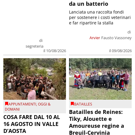
da un batterio
Lanciata una raccolta fondi
per sostenere i costi veterinari
e far ripartire la stalla
di
Arvier
Fausto Vassoney
di
segreteria
il 09/08/2026
il 10/08/2026
APPUNTAMENTI
,
OGGI &
BATAILLES
DOMANI
Batailles de Reines:
COSA FARE DAL 10 AL
Tiky, Alouette e
16 AGOSTO IN VALLE
Amoureuse regine a
D’AOSTA
Breuil-Cervinia