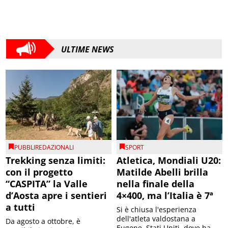
ULTIME NEWS
PUBBLIREDAZIONALI
SPORT
Trekking senza limiti:
Atletica, Mondiali U20:
con il progetto
Matilde Abelli brilla
“CASPITA” la Valle
nella finale della
d’Aosta apre i sentieri
4×400, ma l’Italia è 7ª
a tutti
Si è chiusa l'esperienza
dell'atleta valdostana a
Da agosto a ottobre, è
Eugene, Stati Uniti, dove ha