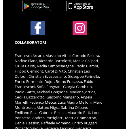
COLLABORATORI
Francesca Arcaro, Massimo Altini, Corrado Bellora,
Nadine Blanc, Riccardo Bortolotti, Manila Calipari,
Giulia Calisti, Nadia Camposaragna, Paolo Ciambi,
Filippo Clermont, Carol Di Vito, Christian Leo
Dufour, Christian Evaspasiano, Giuseppe Farinella,
Enrico Formento Dojot, Bruno Fracasso, Fabio
Francesconi, Sofia Fregnani, Giorgia Gambino,
Paolo Gatto, Michael Ghignone, Marlène Jorrioz,
Cecilia Lazzarotto, Giacomo Mangano, Angela
Marrelli, Federico Mecca, Luca Mauro Melloni, Marc
Montrosset, Matteo Nigra, Sabrina Olibano,
Emiliano Pala, Gabriele Peloso, Maurizio Pitti, Loris
Ponsetto, Andrea Portigliatti, Mattia Pramotton,
Deniel Pession, Raffaele Romano, Enrico Ruggeri,
Riccardo Savoye, Federica Tercinod, Federico