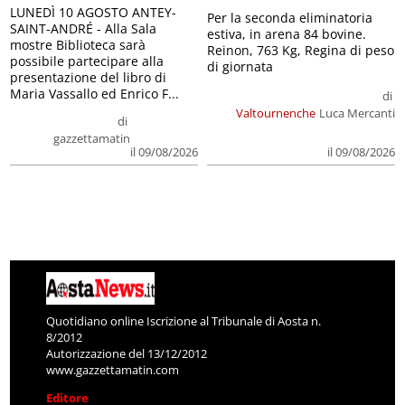
LUNEDÌ 10 AGOSTO ANTEY-
Per la seconda eliminatoria
SAINT-ANDRÉ - Alla Sala
estiva, in arena 84 bovine.
mostre Biblioteca sarà
Reinon, 763 Kg, Regina di peso
possibile partecipare alla
di giornata
presentazione del libro di
Maria Vassallo ed Enrico F...
di
Valtournenche
Luca Mercanti
di
gazzettamatin
il 09/08/2026
il 09/08/2026
Quotidiano online Iscrizione al Tribunale di Aosta n.
8/2012
Autorizzazione del 13/12/2012
www.gazzettamatin.com
Editore