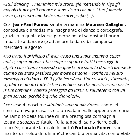
«Still dancing…. mammina mia starai già mettendo in riga gli
angioletti per farli ballare e sono sicuro che per il tuo funerale,
avrai già pronta una bellissima coreografia (…)».
Così
Jean-Paul Romeo
saluta la mamma
Maureen Gallagher
,
conosciuta e amatissima insegnante di danza e coreografa,
grazie alla quale diverse generazioni di valdostani hanno
imparato a danzare (e ad amare la danza), scomparsa
mercoledì 8 agosto.
«Ho avuto il privilegio di aver avuto una super mamma, super
amica, super nonna. L’ho sempre saputo e tutti i messaggi di
affetto che stiamo ricevendo in queste ore sono la dimostrazione di
quanto sei stata preziosa per molte persone – continua nel suo
messaggio affidato a FB il figlio Jean-Paul. Hai cresciuto, stimolato,
sgridato e amato tutte le tue bambine, perchè questo erano per te,
le tue bambine. Adesso proteggici da lassù, ti saluteremo con un
gran sorriso, perchè è quello che volevi»
.
Scozzese di nascita e
«italianissima di adozione»
, come lei
stessa amava precisare, era arrivata in Valle appena ventenne,
nell’ambito della tournée di una prestigiosa compagnia
teatrale scozzese; ‘fatale’ fu la tappa di Saint-Pierre della
tournée, durante la quale incontrò
Fortunato Romeo
, suo
marito, un ‘colpo di fulmine’ che cambiò la sua vita, completata