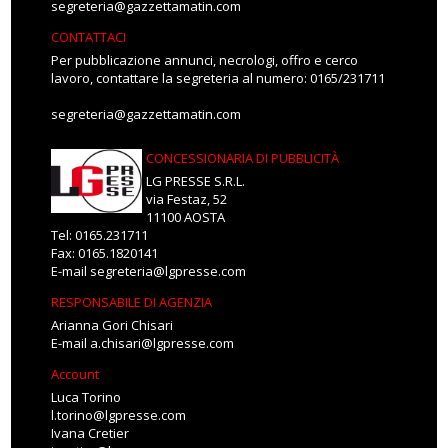
segreteria@gazzettamatin.com
CONTATTACI
Per pubblicazione annunci, necrologi, offro e cerco
lavoro, contattare la segreteria al numero: 0165/231711
segreteria@gazzettamatin.com
CONCESSIONARIA DI PUBBLICITÀ
LG PRESSE S.R.L.
via Festaz, 52
11100 AOSTA
Tel: 0165.231711
Fax: 0165.1820141
E-mail
segreteria@lgpresse.com
RESPONSABILE DI AGENZIA
Arianna Gori Chisari
E-mail
a.chisari@lgpresse.com
Account
Luca Torino
l.torino@lgpresse.com
Ivana Cretier