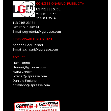
CONCESSIONARIA DI PUBBLICITÀ
LG PRESSE S.R.L.
via Festaz, 52
11100 AOSTA
Tel: 0165.231711
Fax: 0165.1820141
E-mail
segreteria@lgpresse.com
RESPONSABILE DI AGENZIA
Arianna Gori Chisari
E-mail
a.chisari@lgpresse.com
Account
Luca Torino
l.torino@lgpresse.com
Ivana Cretier
i.cretier@lgpresse.com
Daniele Fimiano
d.fimiano@lgpresse.com