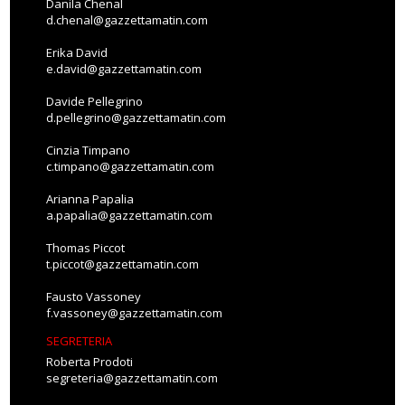
Danila Chenal
d.chenal@gazzettamatin.com
Erika David
e.david@gazzettamatin.com
Davide Pellegrino
d.pellegrino@gazzettamatin.com
Cinzia Timpano
c.timpano@gazzettamatin.com
Arianna Papalia
a.papalia@gazzettamatin.com
Thomas Piccot
t.piccot@gazzettamatin.com
Fausto Vassoney
f.vassoney@gazzettamatin.com
SEGRETERIA
Roberta Prodoti
segreteria@gazzettamatin.com