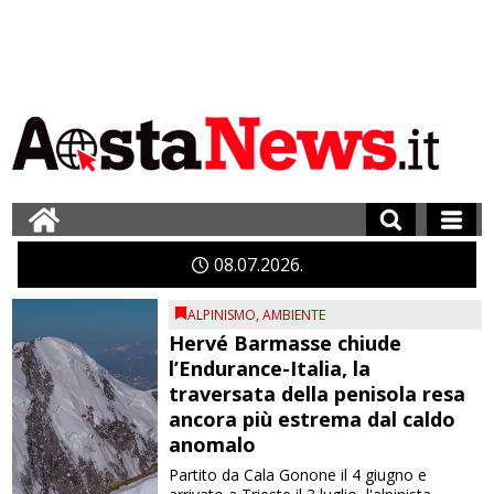
08
07
2026
ALPINISMO
,
AMBIENTE
Hervé Barmasse chiude
l’Endurance-Italia, la
traversata della penisola resa
ancora più estrema dal caldo
anomalo
Partito da Cala Gonone il 4 giugno e