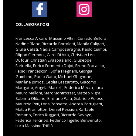
COLLABORATORI
Francesca Arcaro, Massimo Altini, Corrado Bellora,
Nadine Blanc, Riccardo Bortolotti, Manila Calipari,
Giulia Calisti, Nadia Camposaragna, Paolo Ciambi,
Filippo Clermont, Carol Di Vito, Christian Leo
Dufour, Christian Evaspasiano, Giuseppe
Farinella, Enrico Formento Dojot, Bruno Fracasso,
Fabio Francesconi, Sofia Fregnani, Giorgia
Gambino, Paolo Gatto, Michael Ghignone,
Marlène Jorrioz, Cecilia Lazzarotto, Giacomo
Mangano, Angela Marrelli, Federico Mecca, Luca
Mauro Melloni, Marc Montrosset, Matteo Nigra,
Sabrina Olibano, Emiliano Pala, Gabriele Peloso,
Maurizio Pitti, Loris Ponsetto, Andrea Portigliatti,
Mattia Pramotton, Deniel Pession, Raffaele
Romano, Enrico Ruggeri, Riccardo Savoye,
Federica Tercinod, Federico Tigellio Benvenuto,
Luca Massimo Trifilò