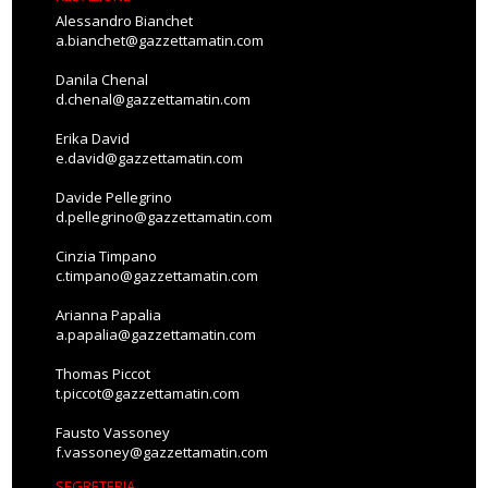
Alessandro Bianchet
a.bianchet@gazzettamatin.com
Danila Chenal
d.chenal@gazzettamatin.com
Erika David
e.david@gazzettamatin.com
Davide Pellegrino
d.pellegrino@gazzettamatin.com
Cinzia Timpano
c.timpano@gazzettamatin.com
Arianna Papalia
a.papalia@gazzettamatin.com
Thomas Piccot
t.piccot@gazzettamatin.com
Fausto Vassoney
f.vassoney@gazzettamatin.com
SEGRETERIA