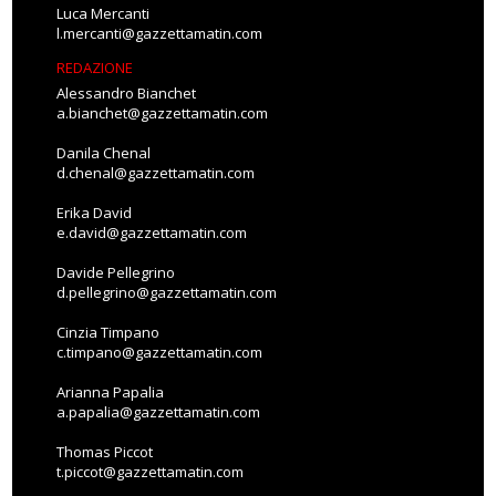
Luca Mercanti
l.mercanti@gazzettamatin.com
REDAZIONE
Alessandro Bianchet
a.bianchet@gazzettamatin.com
Danila Chenal
d.chenal@gazzettamatin.com
Erika David
e.david@gazzettamatin.com
Davide Pellegrino
d.pellegrino@gazzettamatin.com
Cinzia Timpano
c.timpano@gazzettamatin.com
Arianna Papalia
a.papalia@gazzettamatin.com
Thomas Piccot
t.piccot@gazzettamatin.com