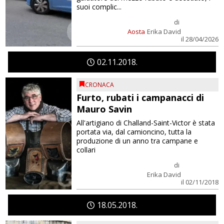
suoi complic...
di
Aosta
Erika David
il 28/04/2026
02
11
2018
CRONACA
Furto, rubati i campanacci di
Mauro Savin
All'artigiano di Challand-Saint-Victor è stata
portata via, dal camioncino, tutta la
produzione di un anno tra campane e
collari
di
Erika David
il 02/11/2018
18
05
2018