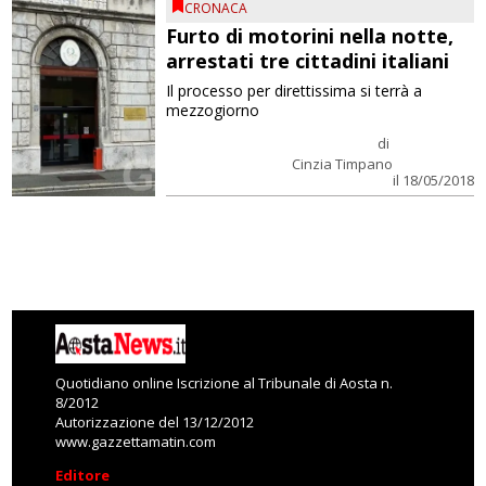
CRONACA
Furto di motorini nella notte,
arrestati tre cittadini italiani
Il processo per direttissima si terrà a
mezzogiorno
di
Cinzia Timpano
il 18/05/2018
Quotidiano online Iscrizione al Tribunale di Aosta n.
8/2012
Autorizzazione del 13/12/2012
www.gazzettamatin.com
Editore