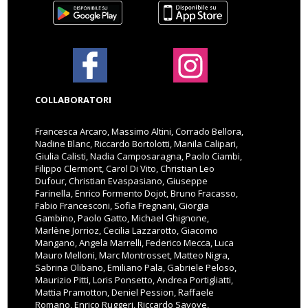
COLLABORATORI
Francesca Arcaro, Massimo Altini, Corrado Bellora,
Nadine Blanc, Riccardo Bortolotti, Manila Calipari,
Giulia Calisti, Nadia Camposaragna, Paolo Ciambi,
Filippo Clermont, Carol Di Vito, Christian Leo
Dufour, Christian Evaspasiano, Giuseppe
Farinella, Enrico Formento Dojot, Bruno Fracasso,
Fabio Francesconi, Sofia Fregnani, Giorgia
Gambino, Paolo Gatto, Michael Ghignone,
Marlène Jorrioz, Cecilia Lazzarotto, Giacomo
Mangano, Angela Marrelli, Federico Mecca, Luca
Mauro Melloni, Marc Montrosset, Matteo Nigra,
Sabrina Olibano, Emiliano Pala, Gabriele Peloso,
Maurizio Pitti, Loris Ponsetto, Andrea Portigliatti,
Mattia Pramotton, Deniel Pession, Raffaele
Romano, Enrico Ruggeri, Riccardo Savoye,