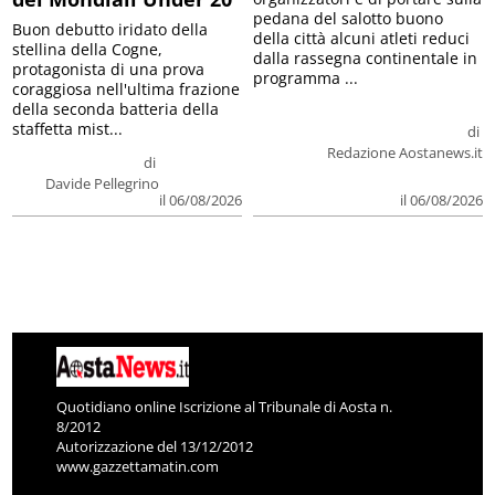
pedana del salotto buono
Buon debutto iridato della
della città alcuni atleti reduci
stellina della Cogne,
dalla rassegna continentale in
protagonista di una prova
programma ...
coraggiosa nell'ultima frazione
della seconda batteria della
staffetta mist...
di
Redazione Aostanews.it
di
Davide Pellegrino
il 06/08/2026
il 06/08/2026
Quotidiano online Iscrizione al Tribunale di Aosta n.
8/2012
Autorizzazione del 13/12/2012
www.gazzettamatin.com