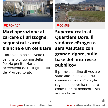
CRONACA
COMUNI
Maxi operazione al
Supermercato al
carcere di Brissogne:
Quartiere Dora, il
sequestrate armi
sindaco: «Progetto
bianche e un cellulare
sarà valutato con
grande rigore, sulla
L'intervento ha coinvolto un
base dell’interesse
centinaio di uomini della
Polizia penitenziaria,
pubblico»
provenienti da tutti gli istituti
Il primo cittadino di Aosta è
del Provveditorato
stato audito nella quarta
commissione del Consiglio
regionale, dove ha ribadito
come l'iter, al momento, sia
ancora ferm...
di
di
Brissogne
Alessandro Bianchet
Aosta
Alessandro Bianchet