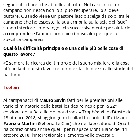
seguire il collare, che abbellirà il tutto. Nel caso in cui un
campano non riesca non lo si può recuperare, lo si deve
buttare. Quando viene un pastore lascio scelga da solo, tra le
campane che ho esposte, la sua armonia sulla scia del “suo”
suono interiore. Intervengo solo successivamente per aiutarlo
a comprendere l’ambito armonico (musicale) per quella
specifica campana».
Qual è la difficoltà principale e una delle più belle cose di
questo lavoro?
«È sempre la ricerca del timbro e del suono migliore e la cosa
più bella di questo lavoro è per me star in mezzo alle storie dei
pastori».
I collari
Ai campanacci di
Mauro Savin
fatti per le premiazioni alle
varie eliminatorie delle batailles des reines e per la 22ª
edizione della Bataille de moudzons – Trophée Ville d’Aoste del
13 ottobre 2018, si aggiungono i collari in cuoio dell’artigiano
Fabrizio Martini
(Selleria Le Cuir) che nel laboratorio di Quart
ha confezionato anche quelli per l’Espace Mont-Blanc del 14
ottobre 2018, l’Interregionale Piemonte/Valle d’Aosta e il