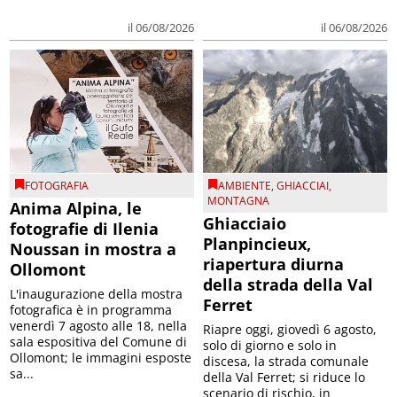
il 06/08/2026
il 06/08/2026
FOTOGRAFIA
AMBIENTE
,
GHIACCIAI
,
MONTAGNA
Anima Alpina, le
Ghiacciaio
fotografie di Ilenia
Planpincieux,
Noussan in mostra a
riapertura diurna
Ollomont
della strada della Val
L'inaugurazione della mostra
Ferret
fotografica è in programma
venerdì 7 agosto alle 18, nella
Riapre oggi, giovedì 6 agosto,
sala espositiva del Comune di
solo di giorno e solo in
Ollomont; le immagini esposte
discesa, la strada comunale
sa...
della Val Ferret; si riduce lo
scenario di rischio, in