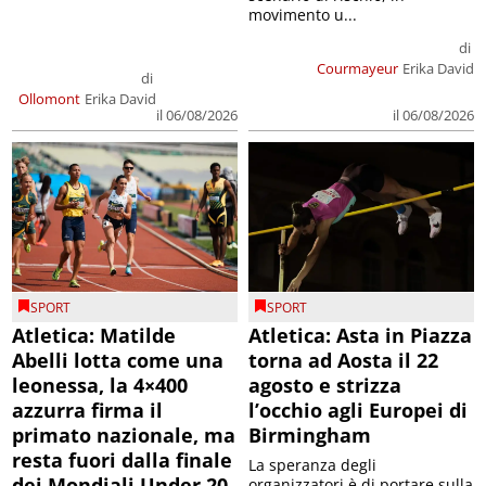
movimento u...
di
Courmayeur
Erika David
di
Ollomont
Erika David
il 06/08/2026
il 06/08/2026
SPORT
SPORT
Atletica: Matilde
Atletica: Asta in Piazza
Abelli lotta come una
torna ad Aosta il 22
leonessa, la 4×400
agosto e strizza
azzurra firma il
l’occhio agli Europei di
primato nazionale, ma
Birmingham
resta fuori dalla finale
La speranza degli
dei Mondiali Under 20
organizzatori è di portare sulla