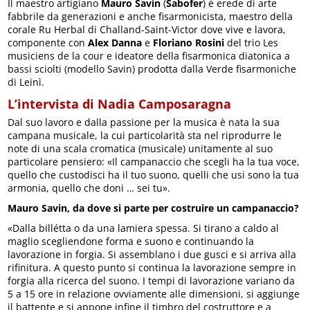
Il maestro artigiano
Mauro Savin
(
Sabofer
) è erede di arte
fabbrile da generazioni e anche fisarmonicista, maestro della
corale Ru Herbal di Challand-Saint-Victor dove vive e lavora,
componente con
Alex Danna
e
Floriano Rosini
del trio Les
musiciens de la cour e ideatore della fisarmonica diatonica a
bassi sciolti (modello Savin) prodotta dalla Verde fisarmoniche
di Leinì.
L’intervista di Nadia Camposaragna
Dal suo lavoro e dalla passione per la musica è nata la sua
campana musicale, la cui particolarità sta nel riprodurre le
note di una scala cromatica (musicale) unitamente al suo
particolare pensiero: «Il campanaccio che scegli ha la tua voce,
quello che custodisci ha il tuo suono, quelli che usi sono la tua
armonia, quello che doni … sei tu».
Mauro Savin, da dove si parte per costruire un campanaccio?
«Dalla billétta o da una lamiera spessa. Si tirano a caldo al
maglio scegliendone forma e suono e continuando la
lavorazione in forgia. Si assemblano i due gusci e si arriva alla
rifinitura. A questo punto si continua la lavorazione sempre in
forgia alla ricerca del suono. I tempi di lavorazione variano da
5 a 15 ore in relazione ovviamente alle dimensioni, si aggiunge
il battente e si appone infine il timbro del costruttore e a