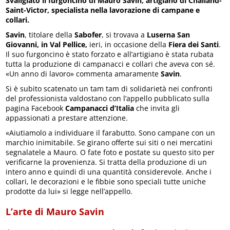
Svaligiato il furgoncino di Mauro Savin, artigiano di Challand-
Saint-Victor, specialista nella lavorazione di campane e
collari.
Savin
, titolare della
Sabofer
, si trovava a
Luserna San
Giovanni, in Val Pellice,
ieri, in occasione della
Fiera dei Santi
.
Il suo furgoncino è stato forzato e all’artigiano è stata rubata
tutta la produzione di campanacci e collari che aveva con sé.
«Un anno di lavoro» commenta amaramente
Savin
.
Si è subito scatenato un tam tam di solidarietà nei confronti
del professionista valdostano con l’appello pubblicato sulla
pagina Facebook
Campanacci d’Italia
che invita gli
appassionati a prestare attenzione.
«Aiutiamolo a individuare il farabutto. Sono campane con un
marchio inimitabile. Se girano offerte sui siti o nei mercatini
segnalatele a Mauro. O fate foto e postate su questo sito per
verificarne la provenienza. Si tratta della produzione di un
intero anno e quindi di una quantità considerevole. Anche i
collari, le decorazioni e le fibbie sono speciali tutte uniche
prodotte da lui» si legge nell’appello.
L’arte di Mauro Savin