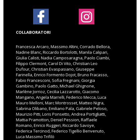
COLLABORATORI
Francesca Arcaro, Massimo Altini, Corrado Bellora,
Nadine Blanc, Riccardo Bortolotti, Manila Calipari,
Giulia Calisti, Nadia Camposaragna, Paolo Ciambi,
Filippo Clermont, Carol Di Vito, Christian Leo
Dufour, Christian Evaspasiano, Giuseppe
Farinella, Enrico Formento Dojot, Bruno Fracasso,
Fabio Francesconi, Sofia Fregnani, Giorgia
Gambino, Paolo Gatto, Michael Ghignone,
Marlène Jorrioz, Cecilia Lazzarotto, Giacomo
Mangano, Angela Marrelli, Federico Mecca, Luca
Mauro Melloni, Marc Montrosset, Matteo Nigra,
Sabrina Olibano, Emiliano Pala, Gabriele Peloso,
Maurizio Pitti, Loris Ponsetto, Andrea Portigliatti,
Mattia Pramotton, Deniel Pession, Raffaele
Romano, Enrico Ruggeri, Riccardo Savoye,
Federica Tercinod, Federico Tigellio Benvenuto,
Luca Massimo Trifilò