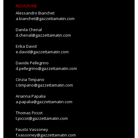
REDAZIONE
Alessandro Bianchet
a.bianchet@gazzettamatin.com
Danila Chenal
d.chenal@gazzettamatin.com
Erika David
e.david@gazzettamatin.com
Davide Pellegrino
d.pellegrino@gazzettamatin.com
Cinzia Timpano
c.timpano@gazzettamatin.com
Arianna Papalia
a.papalia@gazzettamatin.com
Thomas Piccot
t.piccot@gazzettamatin.com
Fausto Vassoney
f.vassoney@gazzettamatin.com