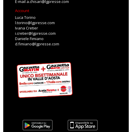
E-mail
a.chisari@lgpresse.com
Account
Luca Torino
l.torino@lgpresse.com
Ivana Cretier
i.cretier@lgpresse.com
Daniele Fimiano
d.fimiano@lgpresse.com