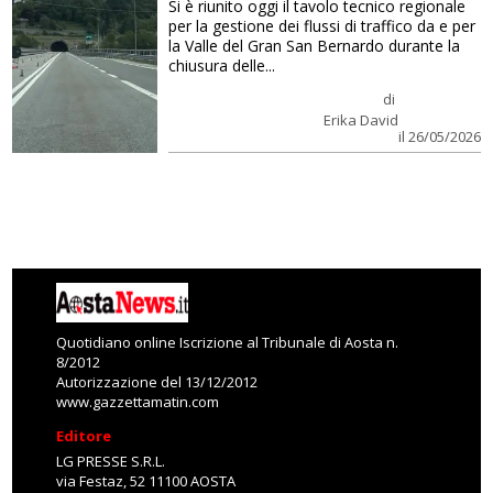
Si è riunito oggi il tavolo tecnico regionale
per la gestione dei flussi di traffico da e per
la Valle del Gran San Bernardo durante la
chiusura delle...
di
Erika David
il 26/05/2026
Quotidiano online Iscrizione al Tribunale di Aosta n.
8/2012
Autorizzazione del 13/12/2012
www.gazzettamatin.com
Editore
LG PRESSE S.R.L.
via Festaz, 52 11100 AOSTA